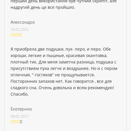
перший день використання був чутний скрипіт, але
надругий день це все пройшло.
Александра
19.01.2021
Я приобрела две подушки, пух- перо, и перо. Обе
хороши, легкие и пышные, красивая окантовка,
плотный тик. Для меня заметна разница, подушка с
присутствием пуха легче и воздушнее. Но и с пером
отличная, " гостяков" не прощупывается.
Посторонних запахов нет. Как говорится , все для
сладкого сна. Очень довольна и всем рекомендую!
Спасибо.
Екатерина
06.01.2017