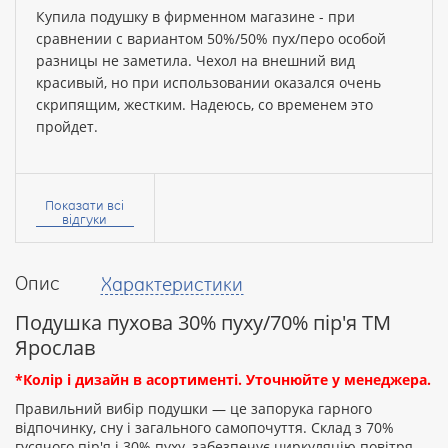
Купила подушку в фирменном магазине - при
сравнении с вариантом 50%/50% пух/перо особой
разницы не заметила. Чехол на внешний вид
красивый, но при использовании оказался очень
скрипящим, жестким. Надеюсь, со временем это
пройдет.
Ваше
ім’я:
Показати всі
відгуки
Опис
Характеристики
Ваш
відгук
Подушка пухова 30% пуху/70% пір'я ТМ
Ярослав
*Колір і дизайн в асортименті. Уточнюйте у менеджера.
Правильний вибір подушки — це запорука гарного
відпочинку, сну і загального самопочуття. Склад з 70%
Рейтинг:
гусячого пір'я і 30% пуху, забезпечує циркуляцію повітря,