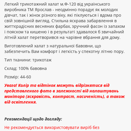
Легкий трикотажний халат м.Ф-120 від українського
виробника ТМ Ярослав - неодмінно порадує як молодих
дівчат, так і жінок різного віку, які піклуються і вдома про
свій зовнішній вигляд. Стильна яскрава забарвлення в
Рейтинг:
життєрадісних весняних фарбах, зручний фасон із запахом
і пояском та кишеню і в результаті здавалося б звичайний
літній халат перетворився на чарівне вбрання для дому.
Виготовлений халат з натуральної бавовни, що
ПРОДОВЖИТИ
забезпечить Вам комфорт і легкість у спекотну літню пору.
Тип тканини: трикотаж
Склад: 100% бавовна
Розмір: 44-60
Увага! Колір та відтінок можуть відрізнятися від
представленого фото в залежності від налаштувань
монітора (яскравість, контраст, насиченість), а також
від освітлення.
Рекомендації щодо догляду:
Не рекомендується використовувати виріб без