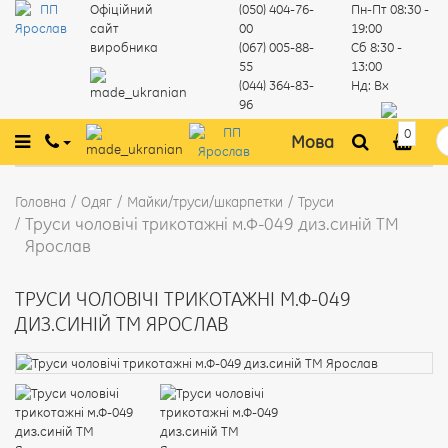
Офіційний
(050) 404-76-
Пн-Пт
08:30 -
сайт
00
19:00
виробника
(067) 005-88-
Сб
8:30 -
55
13:00
(044) 364-83-
Нд:
Вх
96
0
Мова
Головна
Одяг
Майки/труси/шкарпетки
Труси
Труси чоловічі трикотажні м.Ф-049 диз.синій ТМ
Ярослав
ТРУСИ ЧОЛОВІЧІ ТРИКОТАЖНІ М.Ф-049
ДИЗ.СИНІЙ ТМ ЯРОСЛАВ