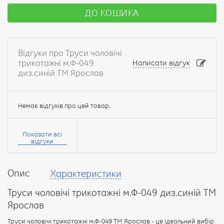
ДО КОШИКА
Відгуки про Труси чоловічі
трикотажні м.Ф-049
Написати відгук
диз.синій ТМ Ярослав
Немає відгуків про цей товар.
Ваше
ім’я:
Показати всі
відгуки
Опис
Характеристики
Ваш
відгук
Труси чоловічі трикотажні м.Ф-049 диз.синій ТМ
Ярослав
Труси чоловічі трикотажні м.Ф-049 ТМ Ярослав - це ідеальний вибір