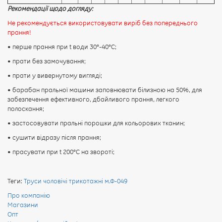
Рекомендації щодо догляду:
Не рекомендується використовувати виріб без попереднього
прання!
• перше прання при t води 30°-40°C;
• прати без замочування;
• прати у вивернутому вигляді;
• барабан пральної машини заповнювати білизною на 50%, для
забезпечення ефективного, дбайливого прання, легкого
полоскання;
• застосовувати пральні порошки для кольорових тканин;
• сушити відразу після прання;
• прасувати при t 200°С на звороті;
Теги:
Труси чоловічі трикотажні м.Ф-049
Про компанію
Магазини
Опт