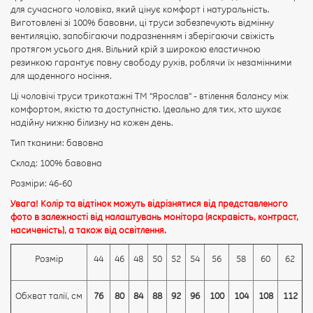
для сучасного чоловіка, який цінує комфорт і натуральність.
Виготовлені зі 100% бавовни, ці труси забезпечують відмінну
Рейтинг:
вентиляцію, запобігаючи подразненням і зберігаючи свіжість
протягом усього дня. Вільний крій з широкою еластичною
резинкою гарантує повну свободу рухів, роблячи їх незамінними
для щоденного носіння.
ПРОДОВЖИТИ
Ці чоловічі труси трикотажні ТМ "Ярослав" - втілення балансу між
комфортом, якістю та доступністю. Ідеально для тих, хто шукає
надійну нижню білизну на кожен день.
Тип тканини: бавовна
Склад: 100% бавовна
Розміри: 46-60
Увага! Колір та відтінок можуть відрізнятися від представленого
фото в залежності від налаштувань монітора (яскравість, контраст,
насиченість), а також від освітлення.
Розмір
44
46
48
50
52
54
56
58
60
62
Обхват талії, см
76
80
84
88
92
96
100
104
108
112