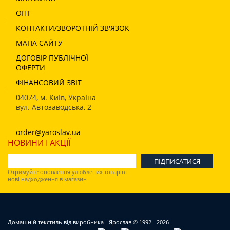
ОПТ
КОНТАКТИ/ЗВОРОТНІЙ ЗВ'ЯЗОК
МАПА САЙТУ
ДОГОВІР ПУБЛІЧНОЇ
ОФЕРТИ
ФІНАНСОВИЙ ЗВІТ
04074
,
м. КиЇв, УкраЇна
вул. Автозаводська, 2
order@yaroslav.ua
НОВИНИ І АКЦІЇ
Отримуйте оновлення улюблених товарів і
нові надходження в магазин
Домашній текстиль від виробника - Ярослав
© 1992 - 2026