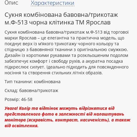
Опис
Характеристики
Ваш
відгук
Сукня комбінована бавовна/трикотаж
м.Ф-513 чорна клітинка ТМ Ярослав
Сукня комбінована бавовна/трикотаж м.Ф-513 від торгової
марки Ярослав – це елегантна та практична модель, що
поєднує верх із м’якого трикотажу чорного кольору та
Рейтинг:
спідницю з бавовняної тканини з оригінальною смужкою.
Дизайн із короткими рукавами та розкльошеним подолом
забезпечує комфорт і свободу рухів, а акуратна посадка
підкреслює силует. Ідеально підходить для повсякденного
ПРОДОВЖИТИ
носіння та створення стильних літніх образів.
Тип тканини: комбінована
Склад: бавовна/трикотаж
Розмір: 46-58
Увага! Колір та відтінок можуть відрізнятися від
представленого фото в залежності від налаштувань
монітора (яскравість, контраст, насиченість), а також
від освітлення.