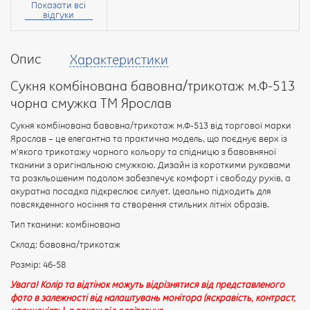
Показати всі
відгуки
Опис
Характеристики
Ваш
відгук
Сукня комбінована бавовна/трикотаж м.Ф-513
чорна смужка ТМ Ярослав
Сукня комбінована бавовна/трикотаж м.Ф-513 від торгової марки
Ярослав – це елегантна та практична модель, що поєднує верх із
м’якого трикотажу чорного кольору та спідницю з бавовняної
Рейтинг:
тканини з оригінальною смужкою. Дизайн із короткими рукавами
та розкльошеним подолом забезпечує комфорт і свободу рухів, а
акуратна посадка підкреслює силует. Ідеально підходить для
повсякденного носіння та створення стильних літніх образів.
ПРОДОВЖИТИ
Тип тканини: комбінована
Склад: бавовна/трикотаж
Розмір: 46-58
Увага! Колір та відтінок можуть відрізнятися від представленого
фото в залежності від налаштувань монітора (яскравість, контраст,