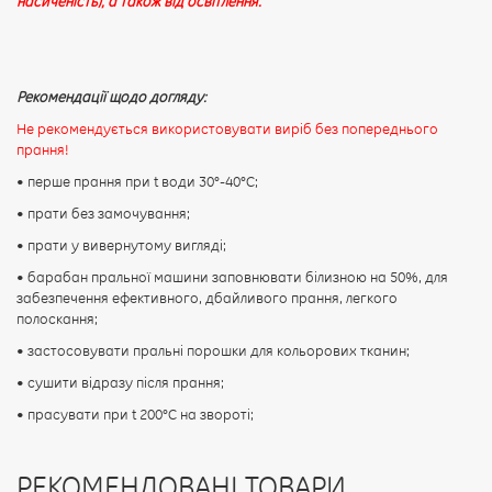
насиченість), а також від освітлення.
Рекомендації щодо догляду:
Не рекомендується використовувати виріб без попереднього
прання!
• перше прання при t води 30°-40°C;
• прати без замочування;
• прати у вивернутому вигляді;
• барабан пральної машини заповнювати білизною на 50%, для
забезпечення ефективного, дбайливого прання, легкого
полоскання;
• застосовувати пральні порошки для кольорових тканин;
• сушити відразу після прання;
• прасувати при t 200°С на звороті;
РЕКОМЕНДОВАНІ ТОВАРИ