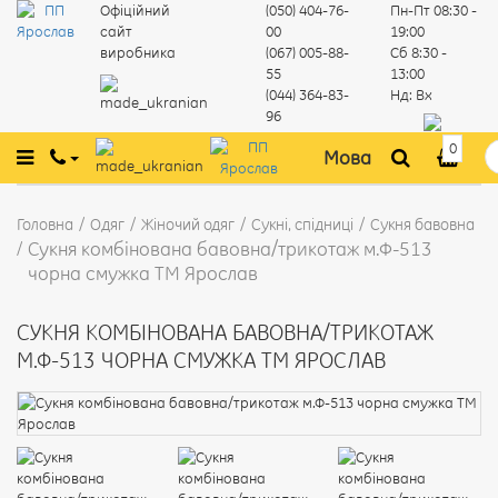
Офіційний
(050) 404-76-
Пн-Пт
08:30 -
сайт
00
19:00
виробника
(067) 005-88-
Сб
8:30 -
55
13:00
(044) 364-83-
Нд:
Вх
96
0
Мова
Головна
Одяг
Жіночий одяг
Сукні, спідниці
Сукня бавовна
Сукня комбінована бавовна/трикотаж м.Ф-513
чорна смужка ТМ Ярослав
СУКНЯ КОМБІНОВАНА БАВОВНА/ТРИКОТАЖ
М.Ф-513 ЧОРНА СМУЖКА ТМ ЯРОСЛАВ