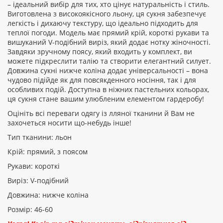
– ідеальний вибір для тих, хто цінує натуральність і стиль.
Виготовлена з високоякісного льону, ця сукня забезпечує
Рейтинг:
легкість і дихаючу текстуру, що ідеально підходить для
теплої погоди. Модель має прямий крій, короткі рукави та
вишуканий V-подібний виріз, який додає нотку жіночності.
Завдяки зручному поясу, який входить у комплект, ви
ПРОДОВЖИТИ
можете підкреслити талію та створити елегантний силует.
Довжина сукні нижче коліна додає універсальності – вона
чудово підійде як для повсякденного носіння, так і для
особливих подій. Доступна в ніжних пастельних кольорах,
ця сукня стане вашим улюбленим елементом гардеробу!
Оцініть всі переваги одягу із лляної тканини й Вам не
захочеться носити що-небудь інше!
Тип тканини: льон
Крій: прямий, з поясом
Рукави: короткі
Виріз: V-подібний
Довжина: нижче коліна
Розмір: 46-60