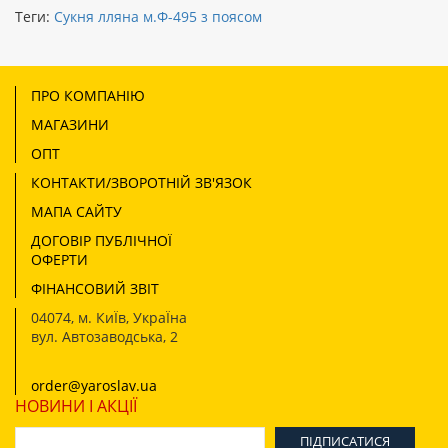
Теги:
Сукня лляна м.Ф-495 з поясом
ПРО КОМПАНІЮ
МАГАЗИНИ
ОПТ
КОНТАКТИ/ЗВОРОТНІЙ ЗВ'ЯЗОК
МАПА САЙТУ
ДОГОВІР ПУБЛІЧНОЇ
ОФЕРТИ
ФІНАНСОВИЙ ЗВІТ
04074
,
м. КиЇв, УкраЇна
вул. Автозаводська, 2
order@yaroslav.ua
НОВИНИ І АКЦІЇ