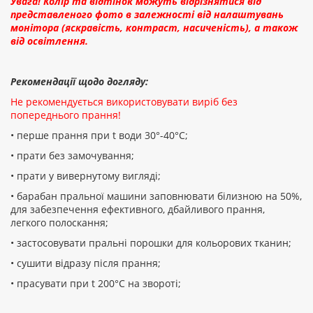
Увага! Колір та відтінок можуть відрізнятися від
представленого фото в залежності від налаштувань
монітора (яскравість, контраст, насиченість), а також
від освітлення.
Рекомендації щодо догляду:
Не рекомендується використовувати виріб без
попереднього прання!
• перше прання при t води 30°-40°C;
• прати без замочування;
• прати у вивернутому вигляді;
• барабан пральної машини заповнювати білизною на 50%,
для забезпечення ефективного, дбайливого прання,
легкого полоскання;
• застосовувати пральні порошки для кольорових тканин;
• сушити відразу після прання;
• прасувати при t 200°С на звороті;