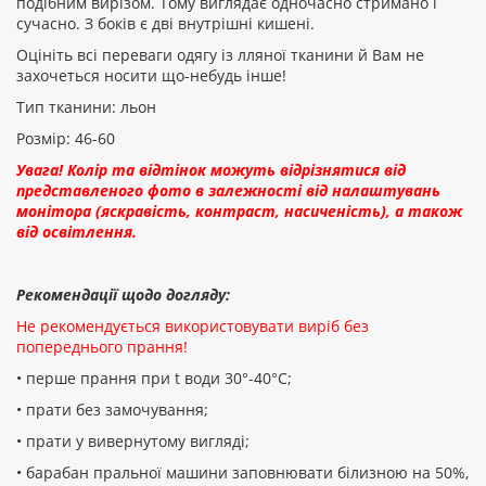
подібним вирізом. Тому виглядає одночасно стримано і
ПРОДОВЖИТИ
сучасно. З боків є дві внутрішні кишені.
Оцініть всі переваги одягу із лляної тканини й Вам не
захочеться носити що-небудь інше!
Тип тканини: льон
Розмір: 46-60
Увага! Колір та відтінок можуть відрізнятися від
представленого фото в залежності від налаштувань
монітора (яскравість, контраст, насиченість), а також
від освітлення.
Рекомендації щодо догляду:
Не рекомендується використовувати виріб без
попереднього прання!
• перше прання при t води 30°-40°C;
• прати без замочування;
• прати у вивернутому вигляді;
• барабан пральної машини заповнювати білизною на 50%,