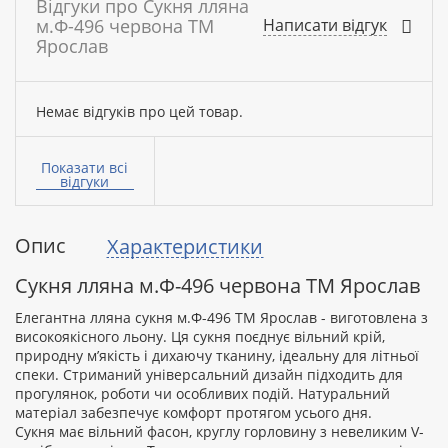
Відгуки про Сукня лляна
м.Ф-496 червона ТМ
Написати відгук
Ярослав
Немає відгуків про цей товар.
Ваше
ім’я:
Показати всі
відгуки
Опис
Характеристики
Ваш
відгук
Сукня лляна м.Ф-496 червона ТМ Ярослав
Елегантна лляна сукня м.Ф-496 ТМ Ярослав - виготовлена з
високоякісного льону. Ця сукня поєднує вільний крій,
природну м’якість і дихаючу тканину, ідеальну для літньої
спеки. Стриманий універсальний дизайн підходить для
Рейтинг:
прогулянок, роботи чи особливих подій. Натуральний
матеріал забезпечує комфорт протягом усього дня.
Сукня має вільний фасон, круглу горловину з невеликим V-