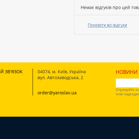
Немає відгуків про цей тов
Ваше
ім’я:
Показати всі відгуки
Ваш
відгук
Й ЗВ'ЯЗОК
04074
,
м. КиЇв, УкраЇна
НОВИНИ І
вул. Автозаводська, 2
Отримуйте он
order@yaroslav.ua
Рейтинг:
нові надходж
ПРОДОВЖИТИ