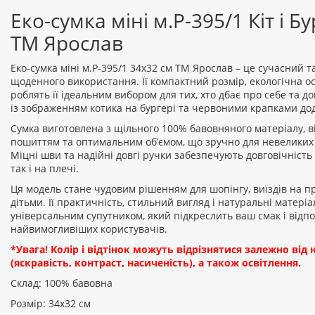
Еко-сумка міні м.Р-395/1 Кіт і Б
ТМ Ярослав
Еко-сумка міні м.Р-395/1 34х32 см ТМ Ярослав – це сучасний 
щоденного використання. Її компактний розмір, екологічна о
роблять її ідеальним вибором для тих, хто дбає про себе та д
із зображенням котика на бургері та червоними крапками дод
Сумка виготовлена з щільного 100% бавовняного матеріалу, в
пошиттям та оптимальним об’ємом, що зручно для невеликих 
Міцні шви та надійні довгі ручки забезпечують довговічність і
так і на плечі.
Ця модель стане чудовим рішенням для шопінгу, виїздів на п
дітьми. Її практичність, стильний вигляд і натуральні матері
універсальним супутником, який підкреслить ваш смак і відп
найвимогливіших користувачів.
*Увага! Колір і відтінок можуть відрізнятися залежно ві
(яскравість, контраст, насиченість), а також освітлення.
Склад: 100% бавовна
Розмір: 34х32 см