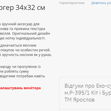
Характеристики
Дивитись ус
ургер 34х32 см
та зручний аксесуар для
снова та приємна текстура
овкілля. Оригінальний дизайн
ає нотку індивідуальності.
ідзначається якісним
покупок чи особистих речей.
 зручність носіння як у руках,
рироду чи прогулянок із
али роблять сумку
овідатиме потребам навіть
Відгуки про Еко-с
д налаштувань монітора
м.Р-395/1 Кіт і Б
ТМ Ярослав