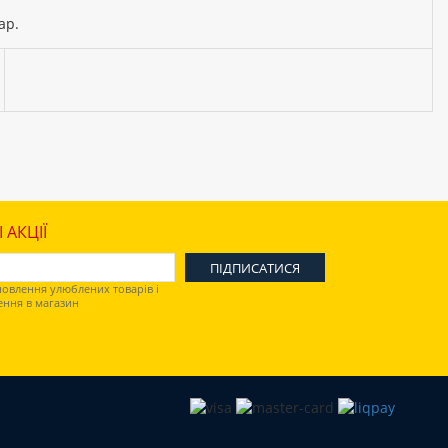
ар.
 АКЦІЇ
овлення улюблених товарів і
ення в магазин