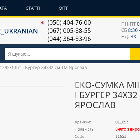
АТА
СТАТТІ
ОПТ
(050) 404-76-00
ПН-ПТ
0
(067) 005-88-55
СБ
8:30 
НД:
ВХ
(044) 364-83-96
Р-395/1 Кіт і Бургер 34х32 см ТМ Ярослав
ЕКО-СУМКА МІНІ
І БУРГЕР 34Х32
ЯРОСЛАВ
Артикул:
011653
Наявність:
Знято з вир
Code
11653