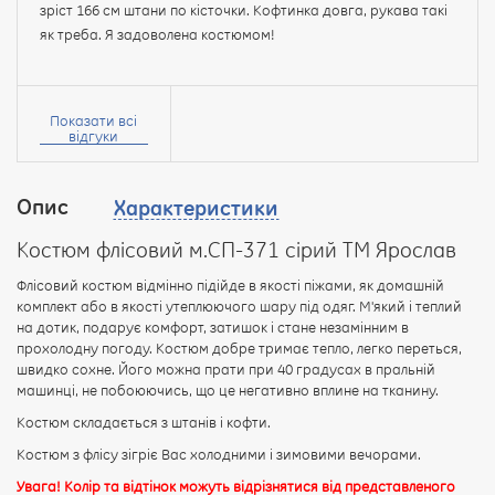
зріст 166 см штани по кісточки. Кофтинка довга, рукава такі
як треба. Я задоволена костюмом!
Ваше
ім’я:
Показати всі
відгуки
Опис
Характеристики
Ваш
відгук
Костюм флісовий м.СП-371 сірий ТМ Ярослав
Флісовий костюм відмінно підійде в якості піжами, як домашній
комплект або в якості утеплюючого шару під одяг. М'який і теплий
на дотик, подарує комфорт, затишок і стане незамінним в
прохолодну погоду. Костюм добре тримає тепло, легко переться,
Рейтинг:
швидко сохне. Його можна прати при 40 градусах в пральній
машинці, не побоюючись, що це негативно вплине на тканину.
Костюм складається з штанів і кофти.
ПРОДОВЖИТИ
Костюм з флісу зігріє Вас холодними і зимовими вечорами.
Увага! Колір та відтінок можуть відрізнятися від представленого