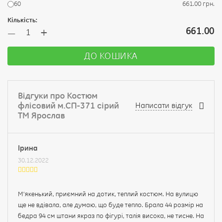
60
661.00 грн.
Кількість:
+
661.00
—
ДО КОШИКА
Відгуки про Костюм
флісовий м.СП-371 сірий
Написати відгук
ТМ Ярослав
Ірина
30.12.2022
М‘якенький, приємний на дотик, теплий костюм. На вулицю
ще не вдівала, але думаю, що буде тепло. Брала 44 розмір на
бедра 94 см штани якраз по фігурі, талія висока, не тисне. На