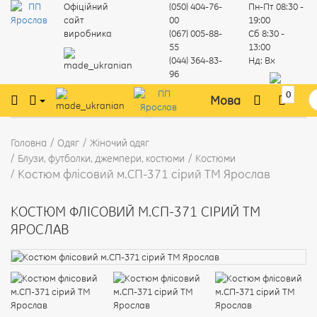
Офіційний
(050) 404-76-
Пн-Пт
08:30 -
сайт
00
19:00
виробника
(067) 005-88-
Сб
8:30 -
55
13:00
(044) 364-83-
Нд:
Вх
96
0
Мова
Головна
Одяг
Жіночий одяг
Блузи, футболки, джемпери, костюми
Костюми
Костюм флісовий м.СП-371 сірий ТМ Ярослав
КОСТЮМ ФЛІСОВИЙ М.СП-371 СІРИЙ ТМ
ЯРОСЛАВ