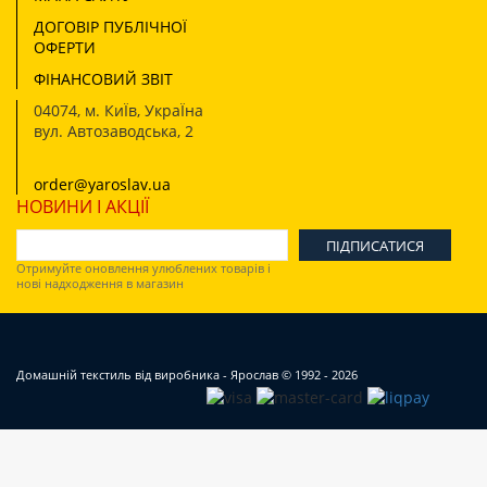
ДОГОВІР ПУБЛІЧНОЇ
ОФЕРТИ
ФІНАНСОВИЙ ЗВІТ
04074
,
м. КиЇв, УкраЇна
вул. Автозаводська, 2
order@yaroslav.ua
НОВИНИ І АКЦІЇ
Отримуйте оновлення улюблених товарів і
нові надходження в магазин
Домашній текстиль від виробника - Ярослав
© 1992 - 2026