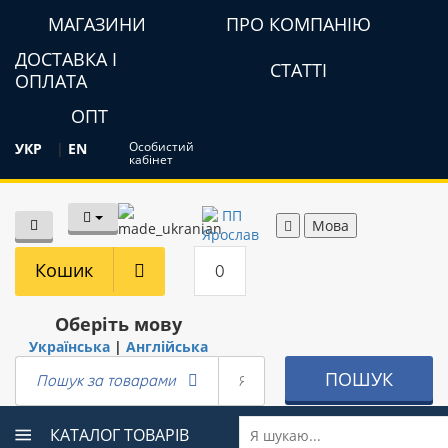
МАГАЗИНИ
ПРО КОМПАНІЮ
ДОСТАВКА І
СТАТТІ
ОПЛАТА
ОПТ
Особистий
УКР
|
EN
кабінет
Мова
Кошик
0
Оберіть мову
Українська
|
Англійська
ПОШУК
Пошук за товарами
КАТАЛОГ ТОВАРІВ