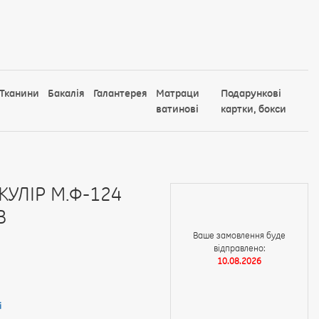
Тканини
Бакалія
Галантерея
Матраци
Подарункові
ватинові
картки, бокси
КУЛІР М.Ф-124
В
Ваше замовлення буде
відправлено:
10.08.2026
і