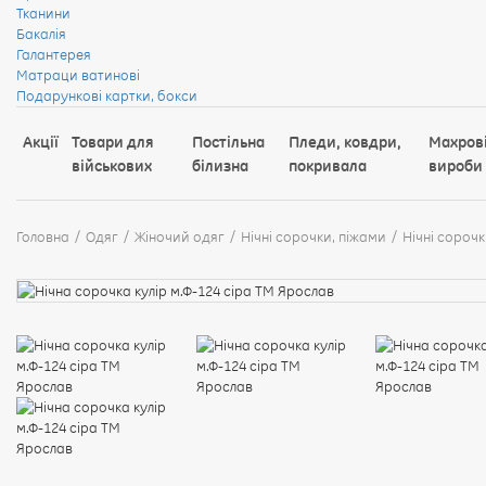
Тканини
Бакалія
Галантерея
Матраци ватинові
Подарункові картки, бокси
Акції
Товари для
Постільна
Пледи, ковдри,
Махров
військових
білизна
покривала
вироби
Головна
Одяг
Жіночий одяг
Нічні сорочки, піжами
Нічні сороч