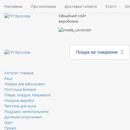
Магазини
Про компанію
Доставка і оплата
Статті
Оп
Офіційний сайт
виробника
Пошук за товарами
Каталог товарів
Акції
Товари для військових
Постільна білизна
Пледи, ковдри, покривала
Махрові вироби
Текстиль для кухні
Подушки, наматрацники
Дитячий асортимент
Одяг
Пряжа