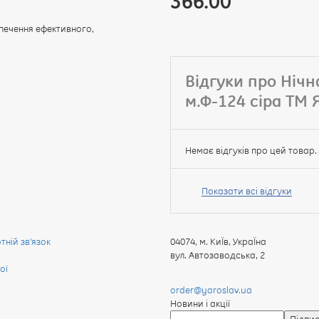
366.00
печення ефективного,
Відгуки про Нічн
м.Ф-124 сіра ТМ 
Немає відгуків про цей товар.
Ваше
ім’я:
Показати всі відгуки
ній зв'язок
04074
,
м. КиЇв, УкраЇна
Ваш
вул. Автозаводська, 2
відгук
ої
order@yaroslav.ua
Новини і акції