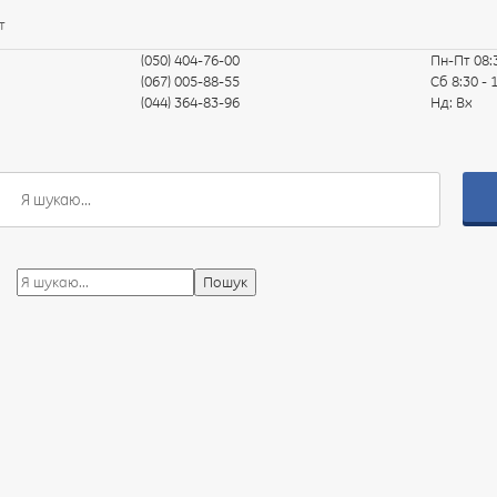
т
(050) 404-76-00
Пн-Пт
08:
(067) 005-88-55
Сб
8:30 - 
(044) 364-83-96
Нд:
Вх