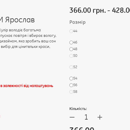
366.00 грн. - 428.0
ТМ Ярослав
Розмір
Кулір володіє багатьма
44
пускає повітря і вбирає вологу,
дизайном, яка зробить ваш сон
46
вибір для цінительки краси,
48
50
52
54
56
 в залежності від налаштувань
58
Кількість:
+
—
!