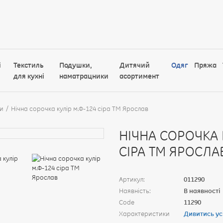
і
Текстиль
Подушки,
Дитячий
Одяг
Пряжа
для кухні
наматрацники
асортимент
ки
Нічна сорочка кулір м.Ф-124 сіра ТМ Ярослав
НІЧНА СОРОЧКА 
СІРА ТМ ЯРОСЛА
Артикул:
011290
Наявність:
В наявності
Code
11290
Характеристики
Дивитись ус