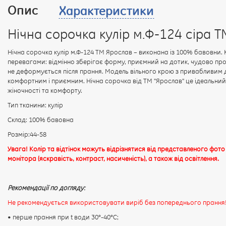
Опис
Характеристики
Нічна сорочка кулір м.Ф-124 сіра 
Нічна сорочка кулір м.Ф-124 ТМ Ярослав – виконана із 100% бавовни. 
перевагами: відмінно зберігає форму, приємний на дотик, чудово про
не деформується після прання. Модель вільного крою з привабливим 
комфортним і приємним. Нічна сорочка від ТМ "Ярослав" це ідеальний 
жіночності та комфорту.
Тип тканини: кулір
Склад: 100% бавовна
Розмір:44-58
Увага! Колір та відтінок можуть відрізнятися від представленого фото
монітора (яскравість, контраст, насиченість), а також від освітлення.
Рекомендації по догляду:
Не рекомендується використовувати виріб без попереднього прання
• перше прання при t води 30°-40°C;