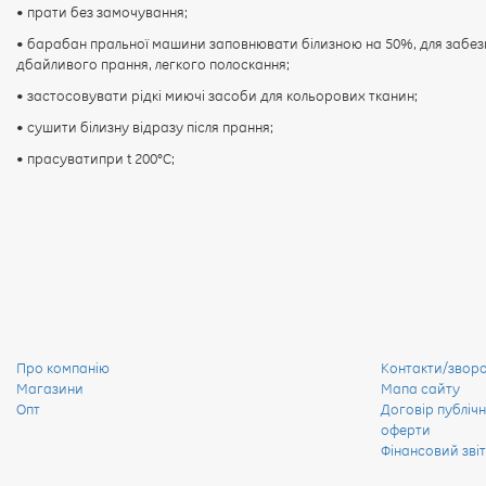
• прати без замочування;
• барабан пральної машини заповнювати білизною на 50%, для забез
дбайливого прання, легкого полоскання;
• застосовувати рідкі миючі засоби для кольорових тканин;
• сушити білизну відразу після прання;
• прасуватипри t 200°С;
Про компанію
Контакти/зворот
Магазини
Мапа сайту
Опт
Договір публічн
оферти
Фінансовий звіт