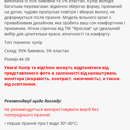
виконана із 95% бавовни та 5% еластан. Кулір володіє
багатьма перевагами: відмінно зберігає форму, приємний
Рейтинг:
на дотик, чудово пропускає повітря і вбирає вологу, не
деформується після прання. Модель вільного крою з
привабливим дизайном, яка зробить ваш сон комфортним і
приємним. Нічна сорочка від ТМ "Ярослав" це ідеальний
ПРОДОВЖИТИ
вибір для цінительки краси, жіночності та комфорту.
Тип тканини: кулір
Склад: 95% бавовна, 5% еластан
Розмір:44-58
Увага! Колір та відтінок можуть відрізнятися від
представленого фото в залежності від налаштувань
монітора (яскравість, контраст, насиченість), а також
від освітлення.
Рекомендації щодо догляду:
Не рекомендується використовувати виріб без
попереднього прання!
• перше прання при t води 30°-40°C;