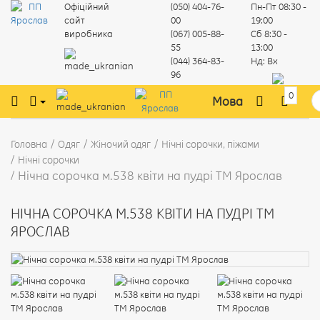
Офіційний
(050) 404-76-
Пн-Пт
08:30 -
сайт
00
19:00
виробника
(067) 005-88-
Сб
8:30 -
55
13:00
(044) 364-83-
Нд:
Вх
96
0
Мова
Головна
Одяг
Жіночий одяг
Нічні сорочки, піжами
Нічні сорочки
Нічна сорочка м.538 квіти на пудрі ТМ Ярослав
НІЧНА СОРОЧКА М.538 КВІТИ НА ПУДРІ ТМ
ЯРОСЛАВ