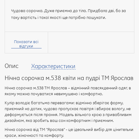
Чудова сорочка. Дуже приємна до тіла. Придбала дві, бо за
таку вартість і такої якості ще потрібно пошукати.
Ваше
ім’я:
Показати всі
відгуки
Опис
Характеристики
Ваш
відгук
Нічна сорочка м.538 квіти на пудрі ТМ Ярослав
Нічна сорочка м.538 ТМ Ярослав – відмінний повсякденний одяг, в
якому можна почуватися невимушено і комфортно.
Кулір володіє багатьма перевагами: відмінно зберігає форму,
приємний на дотик, чудово пропускає повітря і вбирає вологу, не
Рейтинг:
деформується після прання. Модель вільного крою з привабливим
дизайном, яка зробить ваш сон комфортним і приємним.
Нічна сорочка від ТМ "Ярослав" - це ідеальний вибір для цінительки
ПРОДОВЖИТИ
краси, жіночності та комфорту.