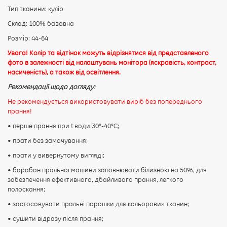
Тип тканини: кулір
Склад: 100% бавовна
Розмір: 44-64
Увага! Колір та відтінок можуть відрізнятися від представленого
фото в залежності від налаштувань монітора (яскравість, контраст,
насиченість), а також від освітлення.
Рекомендації щодо догляду:
Не рекомендується використовувати виріб без попереднього
прання!
• перше прання при t води 30°-40°C;
• прати без замочування;
• прати у вивернутому вигляді;
• барабан пральної машини заповнювати білизною на 50%, для
забезпечення ефективного, дбайливого прання, легкого
полоскання;
• застосовувати пральні порошки для кольорових тканин;
• сушити відразу після прання;