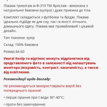
Піжама трикотаж м.Ф-319 ТМ Ярослав - виконана з
натуральної бавовни (куліра) і дуже приємна до тіла.
Комплект складається з футболки та бріджі. Піжама
Рейтинг:
ідеально підійде як для сну, так і в якості літнього,
домашнього одягу. Піжама має привабливий і цікавий
дизайн.
ПРОДОВЖИТИ
Тип тканини: кулір
Склад: 100% бавовна
Розмір:44-60
Увага! Колір та відтінок можуть відрізнятися від
представленого фото в залежності від налаштувань
монітора (яскравість, контраст, насиченість), а також
від освітлення.
Рекомендації щодо догляду:
Не рекомендується використовувати виріб без
попереднього прання!
• перше прання при t води 30°-40°C;
• прати без замочування;