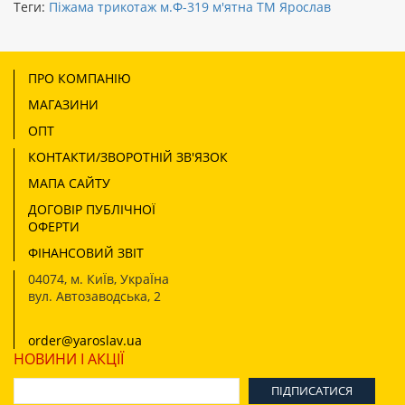
Теги:
Піжама трикотаж м.Ф-319 м'ятна ТМ Ярослав
ПРО КОМПАНІЮ
МАГАЗИНИ
ОПТ
КОНТАКТИ/ЗВОРОТНІЙ ЗВ'ЯЗОК
МАПА САЙТУ
ДОГОВІР ПУБЛІЧНОЇ
ОФЕРТИ
ФІНАНСОВИЙ ЗВІТ
04074
,
м. КиЇв, УкраЇна
вул. Автозаводська, 2
order@yaroslav.ua
НОВИНИ І АКЦІЇ