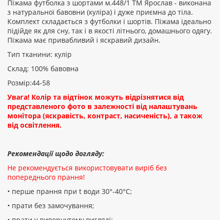
Піжама футболка з шортами м.448/1 ТМ Ярослав - виконана
з натуральної бавовни (куліра) і дуже приємна до тіла.
Комплект складається з футболки і шортів. Піжама ідеально
Рейтинг:
підійде як для сну, так і в якості літнього, домашнього одягу.
Піжама має привабливий і яскравий дизайн.
Тип тканини: кулір
ПРОДОВЖИТИ
Склад: 100% бавовна
Розмір:44-58
Увага! Колір та відтінок можуть відрізнятися від
представленого фото в залежності від налаштувань
монітора (яскравість, контраст, насиченість), а також
від освітлення.
Рекомендації щодо догляду:
Не рекомендується використовувати виріб без
попереднього прання!
• перше прання при t води 30°-40°C;
• прати без замочування;
• прати у вивернутому вигляді;