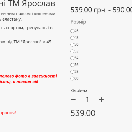
ні ТМ Ярослав
539.00 грн. - 590.0
стичним поясом і кишенями.
% еластану.
Розмір
ть спортом, тренувань і в
46
48
ю від ТМ "Ярослав" м.45.
50
52
54
56
58
вленого фото в залежності
60
сть), а також від
Кількість:
+
—
539.00
 прання!