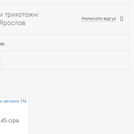
и трикотажні
Написати відгук
 Ярослав
ар.
45 сіра