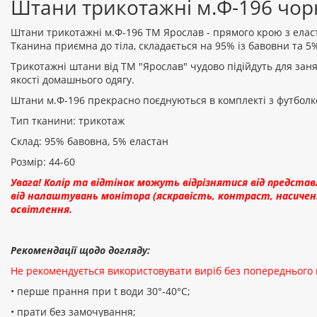
Штани трикотажні м.Ф-196 чор
Штани трикотажні м.Ф-196 ТМ Ярослав - прямого крою з ела
Тканина приємна до тіла, складається на 95% із бавовни та 5
Трикотажні штани від ТМ "Ярослав" чудово підійдуть для заня
якості домашнього одягу.
Штани м.Ф-196 прекрасно поєднуються в комплекті з футболко
Тип тканини: трикотаж
Склад: 95% бавовна, 5% еластан
Розмір: 44-60
Увага! Колір та відтінок можуть відрізнятися від предста
від налаштувань монітора (яскравість, контраст, насичені
освітлення.
Рекомендації щодо догляду:
Не рекомендується використовувати виріб без попереднього
• перше прання при t води 30°-40°C;
• прати без замочування;