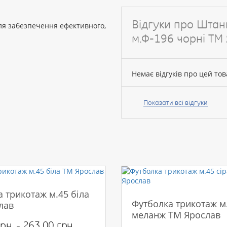
Відгуки про Штан
ля забезпечення ефективного,
м.Ф-196 чорні ТМ
Немає відгуків про цей тов
Ваше
ім’я:
Показати всі відгуки
Ваш
відгук
 трикотаж м.45 біла
Футболка трикотаж м.
лав
меланж ТМ Ярослав
Рейтинг:
рн. - 263.00 грн.