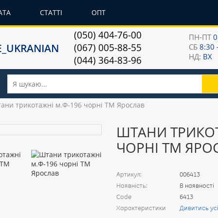
АТА
СТАТТІ
ОПТ
(050) 404-76-00
ПН-ПТ
0
(067) 005-88-55
СБ
8:30 
НД:
ВХ
(044) 364-83-96
ани трикотажні м.Ф-196 чорні ТМ Ярослав
ШТАНИ ТРИКОТ
ЧОРНІ ТМ ЯРО
Артикул:
006413
Наявність:
В наявності
Code
6413
Характеристики
Дивитись ус