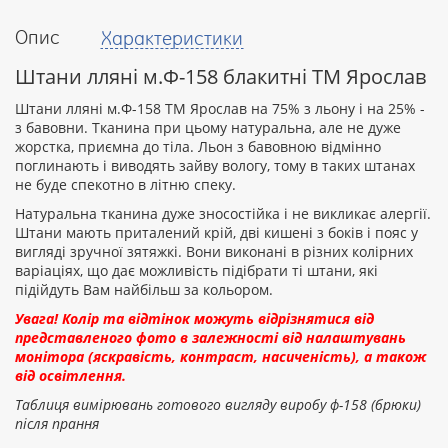
Опис
Характеристики
Ваш
відгук
Штани лляні м.Ф-158 блакитні ТМ Ярослав
Штани лляні м.Ф-158 ТМ Ярослав на 75% з льону і на 25% -
з бавовни. Тканина при цьому натуральна, але не дуже
жорстка, приємна до тіла. Льон з бавовною відмінно
поглинають і виводять зайву вологу, тому в таких штанах
Рейтинг:
не буде спекотно в літню спеку.
Натуральна тканина дуже зносостійка і не викликає алергії.
Штани мають приталений крій, дві кишені з боків і пояс у
вигляді зручної зятяжкі. Вони виконані в різних колірних
ПРОДОВЖИТИ
варіаціях, що дає можливість підібрати ті штани, які
підійдуть Вам найбільш за кольором.
Увага! Колір та відтінок можуть відрізнятися від
представленого фото в залежності від налаштувань
монітора (яскравість, контраст, насиченість), а також
від освітлення.
Таблиця вимірювань готового вигляду виробу ф-158 (брюки)
після прання