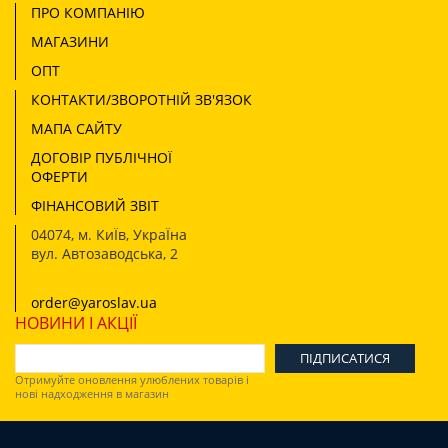
ПРО КОМПАНІЮ
МАГАЗИНИ
ОПТ
КОНТАКТИ/ЗВОРОТНІЙ ЗВ'ЯЗОК
МАПА САЙТУ
ДОГОВІР ПУБЛІЧНОЇ
ОФЕРТИ
ФІНАНСОВИЙ ЗВІТ
04074
,
м. КиЇв, УкраЇна
вул. Автозаводська, 2
order@yaroslav.ua
НОВИНИ І АКЦІЇ
Отримуйте оновлення улюблених товарів і
нові надходження в магазин