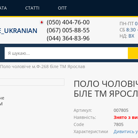
АТА
СТАТТІ
ОПТ
(050) 404-76-00
ПН-ПТ
0
(067) 005-88-55
СБ
8:30 
НД:
ВХ
(044) 364-83-96
Поло чоловіче м.Ф-268 біле ТМ Ярослав
ПОЛО ЧОЛОВІЧ
БІЛЕ ТМ ЯРОС
Артикул:
007805
Наявність:
Знято з в
Code
7805
Характеристики
Дивитись у