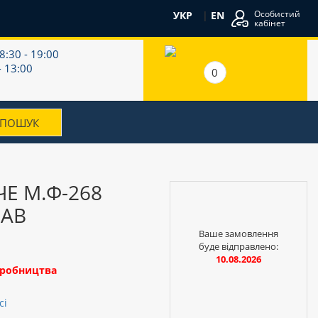
Особистий
УКР
|
EN
кабінет
8:30 - 19:00
- 13:00
0
Е М.Ф-268
ЛАВ
Ваше замовлення
буде відправлено:
10.08.2026
иробництва
сі