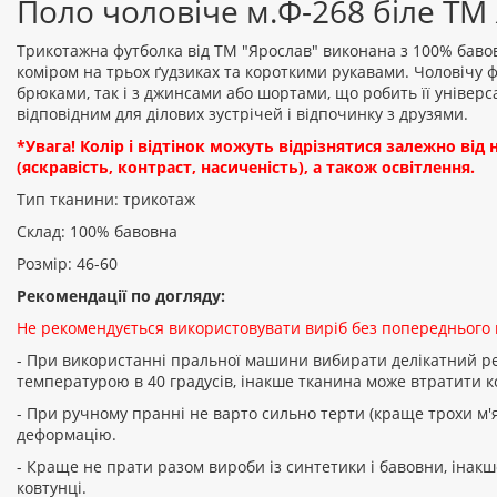
Поло чоловіче м.Ф-268 біле ТМ
Трикотажна футболка від ТМ "Ярослав" виконана з 100% баво
коміром на трьох ґудзиках та короткими рукавами. Чоловічу ф
брюками, так і з джинсами або шортами, що робить її універ
відповідним для ділових зустрічей і відпочинку з друзями.
*Увага! Колір і відтінок можуть відрізнятися залежно ві
(яскравість, контраст, насиченість), а також освітлення.
Тип тканини: трикотаж
Склад: 100% бавовна
Розмір: 46-60
Рекомендації по догляду:
Не рекомендується використовувати виріб без попереднього
- При використанні пральної машини вибирати делікатний 
температурою в 40 градусів, інакше тканина може втратити кол
- При ручному пранні не варто сильно терти (краще трохи м'я
деформацію.
- Краще не прати разом вироби із синтетики і бавовни, інакш
ковтунці.