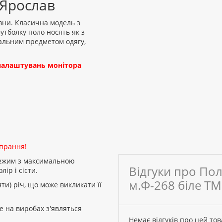
 Ярослав
вни. Класична модель з
утболку поло носять як з
сальним предметом одягу,
д налаштувань монітора
 прання!
режим з максимальною
Відгуки про По
ір і сісти.
м.Ф-268 біле Т
ти) річ, що може викликати її
е на виробах з'являться
Немає відгуків про цей тов