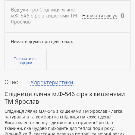
Відгуки про Спідниця лляна
м.Ф-546 сіра з кишенями ТМ
Написати відгук
Ярослав
Немає відгуків про цей товар.
Ваше
ім’я:
Показати всі
відгуки
Опис
Характеристики
Ваш
відгук
Спідниця лляна м.Ф-546 сіра з кишенями
ТМ Ярослав
Спідниця лляна м.Ф-546 з кишенями ТМ Ярослав - легка,
натуральна та комфортна спідниця на кожен день!
Виготовлена з льону - дихаючої та приємної до тіла
Рейтинг:
тканини, яка чудово підходить для теплої пори року.
Вільний крій, еластична резинка по талії та зручні великі