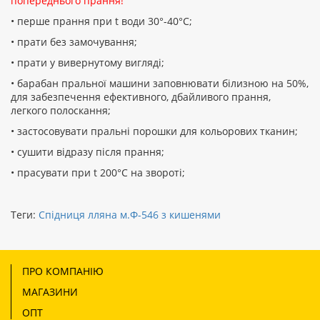
попереднього прання!
• перше прання при t води 30°-40°C;
• прати без замочування;
• прати у вивернутому вигляді;
• барабан пральної машини заповнювати білизною на 50%,
для забезпечення ефективного, дбайливого прання,
легкого полоскання;
• застосовувати пральні порошки для кольорових тканин;
• сушити відразу після прання;
• прасувати при t 200°С на звороті;
Теги:
Спідниця лляна м.Ф-546 з кишенями
ПРО КОМПАНІЮ
МАГАЗИНИ
ОПТ