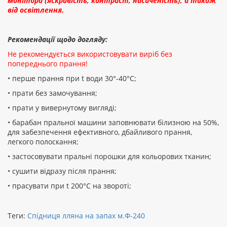
монітора (яскравість, контраст, насиченість), а також
від освітлення.
Рекомендації щодо догляду:
Не рекомендується використовувати виріб без
попереднього прання!
• перше прання при t води 30°-40°C;
• прати без замочування;
• прати у вивернутому вигляді;
• барабан пральної машини заповнювати білизною на 50%,
для забезпечення ефективного, дбайливого прання,
легкого полоскання;
• застосовувати пральні порошки для кольорових тканин;
• сушити відразу після прання;
• прасувати при t 200°С на звороті;
Теги:
Спідниця лляна на запах м.Ф-240