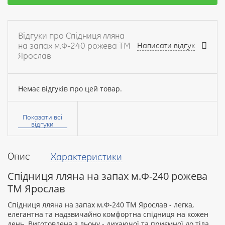
Відгуки про Спідниця лляна
на запах м.Ф-240 рожева ТМ
Написати відгук
Ярослав
Немає відгуків про цей товар.
Ваше
ім’я:
Показати всі
відгуки
Опис
Характеристики
Ваш
відгук
Спідниця лляна на запах м.Ф-240 рожева
ТМ Ярослав
Спідниця лляна на запах м.Ф-240 ТМ Ярослав - легка,
елегантна та надзвичайно комфортна спідниця на кожен
день. Виготовлена з льону - дихаючої та приємної до тіла