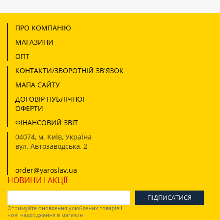
ПРО КОМПАНІЮ
МАГАЗИНИ
ОПТ
КОНТАКТИ/ЗВОРОТНІЙ ЗВ'ЯЗОК
МАПА САЙТУ
ДОГОВІР ПУБЛІЧНОЇ
ОФЕРТИ
ФІНАНСОВИЙ ЗВІТ
04074
,
м. КиЇв, УкраЇна
вул. Автозаводська, 2
order@yaroslav.ua
НОВИНИ І АКЦІЇ
Отримуйте оновлення улюблених товарів і
нові надходження в магазин