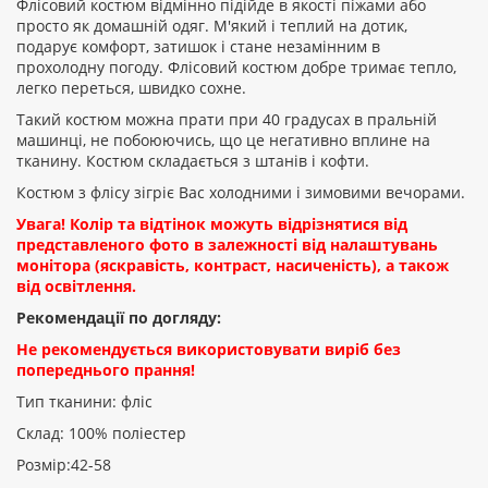
Флісовий костюм відмінно підійде в якості піжами або
просто як домашній одяг. М'який і теплий на дотик,
подарує комфорт, затишок і стане незамінним в
прохолодну погоду. Флісовий костюм добре тримає тепло,
Рейтинг:
легко переться, швидко сохне.
Такий костюм можна прати при 40 градусах в пральній
машинці, не побоюючись, що це негативно вплине на
тканину. Костюм складається з штанів і кофти.
ПРОДОВЖИТИ
Костюм з флісу зігріє Вас холодними і зимовими вечорами.
Увага! Колір та відтінок можуть відрізнятися від
представленого фото в залежності від налаштувань
монітора (яскравість, контраст, насиченість), а також
від освітлення.
Рекомендації по догляду:
Не рекомендується використовувати виріб без
попереднього прання!
Тип тканини: фліс
Склад: 100% поліестер
Розмір:42-58