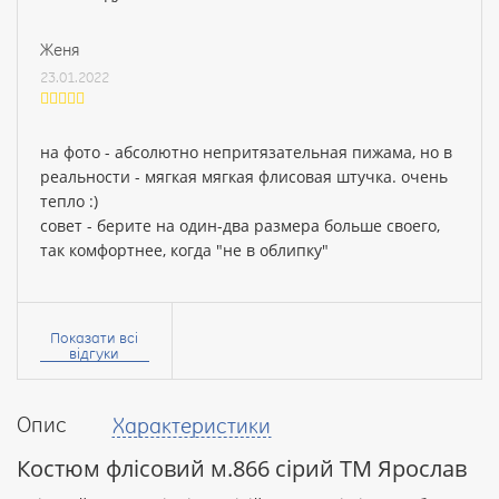
Женя
23.01.2022
на фото - абсолютно непритязательная пижама, но в
реальности - мягкая мягкая флисовая штучка. очень
тепло :)
совет - берите на один-два размера больше своего,
так комфортнее, когда "не в облипку"
Ваше
ім’я:
Показати всі
відгуки
Опис
Характеристики
Ваш
відгук
Костюм флісовий м.866 сірий ТМ Ярослав