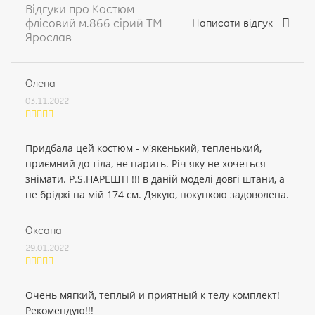
Відгуки про Костюм
флісовий м.866 сірий ТМ
Написати відгук
Ярослав
Олена
03.11.2022
Придбала цей костюм - м'якенький, тепленький,
приємний до тіла, не парить. Річ яку не хочеться
знімати. P.S.НАРЕШТІ !!! в даній моделі довгі штани, а
не бріджі на мій 174 см. Дякую, покупкою задоволена.
Оксана
29.01.2022
Очень мягкий, теплый и приятный к телу комплект!
Рекомендую!!!