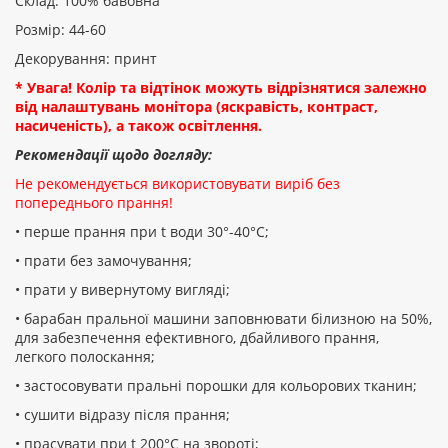
Склад: 100% бавовна
Розмір: 44-60
Декорування: принт
* Увага! Колір та відтінок можуть відрізнятися залежно
від налаштувань монітора (яскравість, контраст,
насиченість), а також освітлення.
Рекомендації щодо догляду:
Не рекомендується використовувати виріб без
попереднього прання!
• перше прання при t води 30°-40°C;
• прати без замочування;
• прати у вивернутому вигляді;
• барабан пральної машини заповнювати білизною на 50%,
для забезпечення ефективного, дбайливого прання,
легкого полоскання;
• застосовувати пральні порошки для кольорових тканин;
• сушити відразу після прання;
• прасувати при t 200°С на звороті;