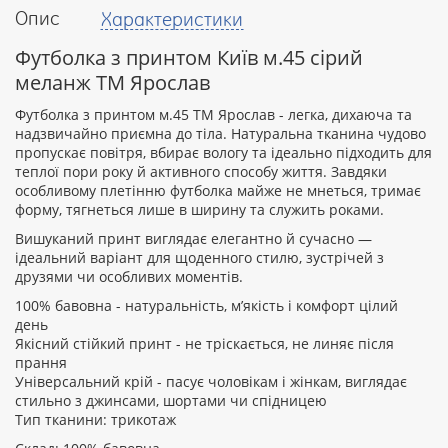
Опис
Характеристики
Ваш
відгук
Футболка з принтом Київ м.45 сірий
меланж ТМ Ярослав
Футболка з принтом м.45 ТМ Ярослав - легка, дихаюча та
надзвичайно приємна до тіла. Натуральна тканина чудово
пропускає повітря, вбирає вологу та ідеально підходить для
Рейтинг:
теплої пори року й активного способу життя. Завдяки
особливому плетінню футболка майже не мнеться, тримає
форму, тягнеться лише в ширину та служить роками.
Вишуканий принт виглядає елегантно й сучасно —
ПРОДОВЖИТИ
ідеальний варіант для щоденного стилю, зустрічей з
друзями чи особливих моментів.
100% бавовна - натуральність, м’якість і комфорт цілий
день
Якісний стійкий принт - не тріскається, не линяє після
прання
Універсальний крій - пасує чоловікам і жінкам, виглядає
стильно з джинсами, шортами чи спідницею
Тип тканини: трикотаж