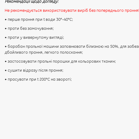
Рекомендації щодо догляду:
Не рекомендується використовувати виріб без попереднього прання
• перше прання при t води 30°-40°C;
• прати без замочування;
• прати у вивернутому вигляді;
• барабан пральної машини заповнювати білизною на 50%, для забез
дбайливого прання, легкого полоскання;
• застосовувати пральні порошки для кольорових тканин;
• сушити відразу після прання;
• прасувати при t 200°С на звороті;