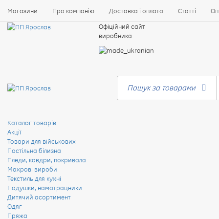
Магазини
Про компанію
Доставка і оплата
Статті
Оп
Офіційний сайт
виробника
Пошук за товарами
Каталог товарів
Акції
Товари для військових
Постільна білизна
Пледи, ковдри, покривала
Махрові вироби
Текстиль для кухні
Подушки, наматрацники
Дитячий асортимент
Одяг
Пряжа