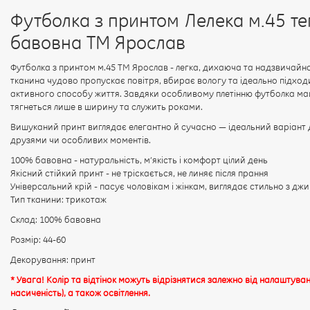
Футболка з принтом Лелека м.45 т
бавовна ТМ Ярослав
Футболка з принтом м.45 ТМ Ярослав - легка, дихаюча та надзвичайн
тканина чудово пропускає повітря, вбирає вологу та ідеально підходи
активного способу життя. Завдяки особливому плетінню футболка ма
тягнеться лише в ширину та служить роками.
Вишуканий принт виглядає елегантно й сучасно — ідеальний варіант 
друзями чи особливих моментів.
100% бавовна - натуральність, м’якість і комфорт цілий день
Якісний стійкий принт - не тріскається, не линяє після прання
Універсальний крій - пасує чоловікам і жінкам, виглядає стильно з д
Тип тканини: трикотаж
Склад: 100% бавовна
Розмір: 44-60
Декорування: принт
* Увага! Колір та відтінок можуть відрізнятися залежно від налаштуван
насиченість), а також освітлення.