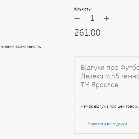
Кількість:
!
+
—
261.00
печення ефективного,
Відгуки про Футб
Лелека м.45 темн
ТМ Ярослав
Немає відгуків про цей товар.
Ваше
ім’я:
Показати всі відгуки