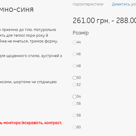
Характеристики
Дивитись ус
емно-синя
261.00 грн. - 288.0
о приємна до тіла. Натуральна
Розмір
ть для теплої пори року й
йже не мнеться, тримає форму,
44
46
для щоденного стилю, зустрічей з
48
50
жинсами, шортами чи спідницею
52
54
56
58
ь монітора (яскравість, контраст,
60