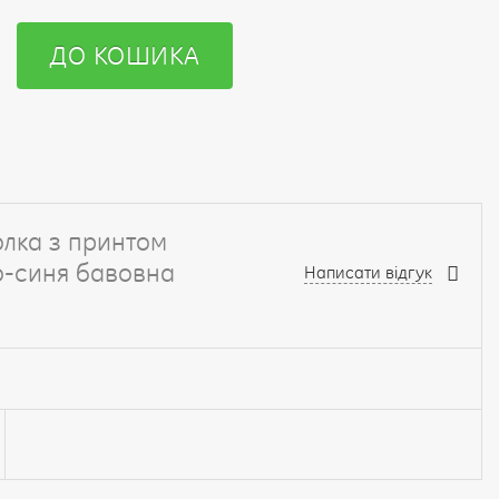
ДО КОШИКА
олка з принтом
о-синя бавовна
Написати відгук