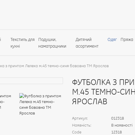
і
Текстиль для
Подушки,
Дитячий
Одяг
Пряжа
кухні
наматрацники
асортимент
ка з принтом Лелека м.45 темно-синя бавовна ТМ Ярослав
ФУТБОЛКА З ПР
М.45 ТЕМНО-СИ
ЯРОСЛАВ
Артикул:
012318
Наявність:
В наявності
Code
12318