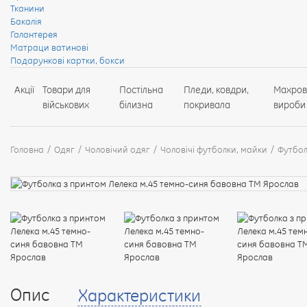
Тканини
Бакалія
Галантерея
Матраци ватинові
Подарункові картки, бокси
Акції
Товари для
Постільна
Пледи, ковдри,
Махров
військових
білизна
покривала
вироби
Головна
Одяг
Чоловічий одяг
Чоловічі футболки, майки
Футбол
Опис
Характеристики