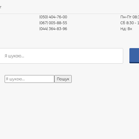
т
(050) 404-76-00
Пн-Пт
08:
(067) 005-88-55
Сб
8:30 - 
(044) 364-83-96
Нд:
Вх