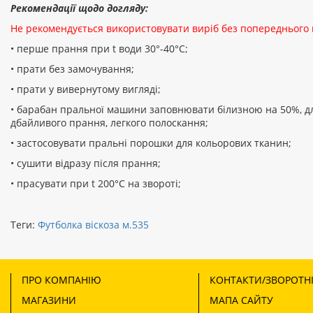
Рекомендації щодо догляду:
Не рекомендується використовувати виріб без попереднього
• перше прання при t води 30°-40°C;
• прати без замочування;
• прати у вивернутому вигляді;
• барабан пральної машини заповнювати білизною на 50%, д
дбайливого прання, легкого полоскання;
• застосовувати пральні порошки для кольорових тканин;
• сушити відразу після прання;
• прасувати при t 200°С на звороті;
Теги:
Футболка віскоза м.535
ПРО КОМПАНІЮ
КОНТАКТИ/ЗВОРОТНІ
МАГАЗИНИ
МАПА САЙТУ