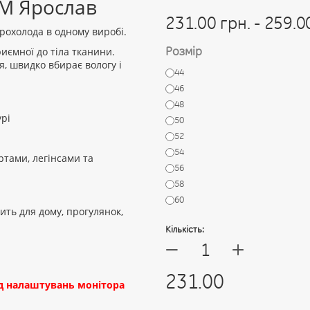
ТМ Ярослав
231.00 грн. - 259.0
прохолода в одному виробі.
Розмір
риємної до тіла тканини.
я, швидко вбирає вологу і
44
46
48
урі
50
52
54
ртами, легінсами та
56
58
60
ить для дому, прогулянок,
Кількість:
+
—
231.00
від налаштувань монітора