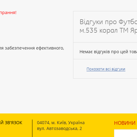
 прання!
Відгуки про Футбо
м.535 корал ТМ Я
ля забезпечення ефективного,
Немає відгуків про цей тов
Ваше
ім’я:
Показати всі відгуки
Ваш
відгук
Й ЗВ'ЯЗОК
04074
,
м. КиЇв, УкраЇна
НОВИНИ І
вул. Автозаводська, 2