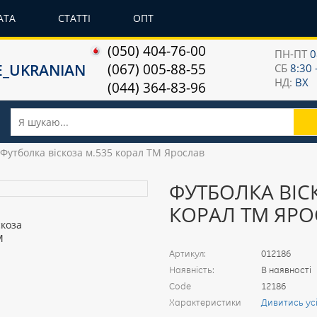
АТА
СТАТТІ
ОПТ
(050) 404-76-00
ПН-ПТ
0
(067) 005-88-55
СБ
8:30 
НД:
ВХ
(044) 364-83-96
Футболка віскоза м.535 корал ТМ Ярослав
ФУТБОЛКА ВІС
КОРАЛ ТМ ЯР
Артикул:
012186
Наявність:
В наявності
Code
12186
Характеристики
Дивитись ус