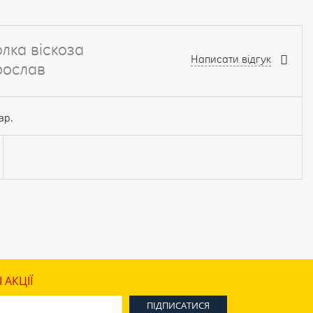
лка віскоза
Написати відгук
рослав
ар.
 АКЦІЇ