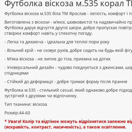
Футболка віскоза м.535 корал 
Футболка віскоза м.535 біла ТМ Ярослав - легкість, комфорт і 
Виготовлена з віскози - м’якої, шовковистої та надзвичайно п
Футболка дарує відчуття другої шкіри, добре пропускає повітр
створює комфорт навіть у спекотну погоду.
- Легка та дихаюча - ідеальна для теплої пори року
- Вільний крій - не сковує рухів, добре сидить на будь-якій фіг
- М’яка віскоза - не липне до тіла, приємна на дотик
- Універсальний дизайн - чудово поєднується з джинсами, шо
спідницями
- Стійкий до деформації - добре тримає форму після прання
Футболка м.535 - стильний casual, який однаково добре підход
зустрічей з друзями чи відпочинку.
Тип тканини: віскоза
Розмір:44-60
* Увага! Колір та відтінок можуть відрізнятися залежно 
(яскравість, контраст, насиченість), а також освітлення.