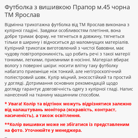
відгук
Футболка з вишивкою Прапор м.45 чорна
ТМ Ярослав
Відмінна трикотажна футболка від ТМ Ярослав виконана з
кулірної гладіні. Завдяки особливостям плетіння, вона
добре тримає форму, не тягнеться в довжину, тягнеться
Рейтинг:
тільки в ширину і відноситься до маломнущих матеріалів.
Кулірний трикотаж виготовлений з чистої бавовни, має
чудову повітропроникність, що робить речі з такої матерії
тонкими, легкими, приємними в носінні. Матеріал вбирає
ПРОДОВЖИТИ
вологу з поверхні шкіри: носити влітку таку футболку
набагато приємніше ніж тонкий, але негігроскопічний
поліестровий шовк. Кулір міцний, зносостійкий та простий
у догляді. Дотримання основних рекомендацій щодо
догляду гарантує довговічність одягу з кулірної гладі. Напис
нанесений на тканину машинним способом.
* Увага! Колір та відтінок можуть відрізнятися залежно
від налаштувань монітора (яскравість, контраст,
насиченість), а також освітлення.
**Колір вишивки може не збігатися із представленим
на фото. Уточнюйте у менеджера.