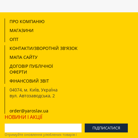
ПРО КОМПАНІЮ
МАГАЗИНИ
ОПТ
КОНТАКТИ/ЗВОРОТНІЙ ЗВ'ЯЗОК
МАПА САЙТУ
ДОГОВІР ПУБЛІЧНОЇ
ОФЕРТИ
ФІНАНСОВИЙ ЗВІТ
04074
,
м. КиЇв, УкраЇна
вул. Автозаводська, 2
order@yaroslav.ua
НОВИНИ І АКЦІЇ
Отримуйте оновлення улюблених товарів і