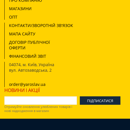
ПРО КОМПАНІЮ
МАГАЗИНИ
ОПТ
КОНТАКТИ/ЗВОРОТНІЙ ЗВ'ЯЗОК
МАПА САЙТУ
ДОГОВІР ПУБЛІЧНОЇ
ОФЕРТИ
ФІНАНСОВИЙ ЗВІТ
04074
,
м. КиЇв, УкраЇна
вул. Автозаводська, 2
order@yaroslav.ua
НОВИНИ І АКЦІЇ
Отримуйте оновлення улюблених товарів і
нові надходження в магазин