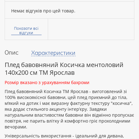
Немає відгуків про цей товар.
Ваше
ім’я:
Показати всі
відгуки
Опис
Характеристики
Ваш
відгук
Плед бавовняний Косичка ментоловий
140х200 см ТМ Ярослав
​Розмір вказано з урахуванням бахроми
Плед бавовняний Косичка ТМ Ярослав - виготовлений зі
100% високоякісної бавовни, цей плед приємний до тіла,
Рейтинг:
м’який на дотик і має виразну фактурну текстуру "косичка",
яка додає стильного акценту інтер’єру. Завдяки
натуральним властивостям бавовни він відмінно пропускає
повітря, не парить влітку й комфортно гріє прохолодними
ПРОДОВЖИТИ
вечорами.
Універсальність використання - ідеальний для дивана,