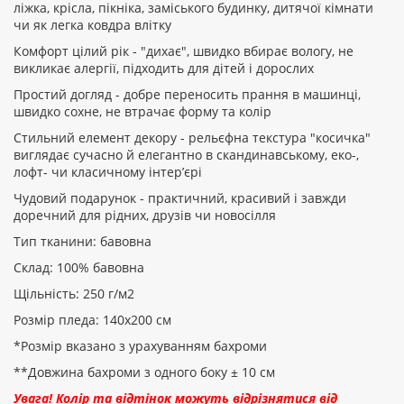
ліжка, крісла, пікніка, заміського будинку, дитячої кімнати
чи як легка ковдра влітку
Комфорт цілий рік - "дихає", швидко вбирає вологу, не
викликає алергії, підходить для дітей і дорослих
Простий догляд - добре переносить прання в машинці,
швидко сохне, не втрачає форму та колір
Стильний елемент декору - рельєфна текстура "косичка"
виглядає сучасно й елегантно в скандинавському, еко-,
лофт- чи класичному інтер’єрі
Чудовий подарунок - практичний, красивий і завжди
доречний для рідних, друзів чи новосілля
Тип тканини: бавовна
Склад: 100% бавовна
Щільність: 250 г/м2
Розмір пледа: 140х200 см
​*Розмір вказано з урахуванням бахроми
**Довжина бахроми з одного боку ± 10 см
Увага! Колір та відтінок можуть відрізнятися від