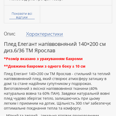
Ваше
ім’я:
Показати всі
відгуки
Опис
Характеристики
Ваш
відгук
Плед Елегант напіввовняний 140×200 см
диз.6/36 ТМ Ярослав
*Розмір вказано з урахуванням бахроми
**Довжина бахроми з одного боку ± 10 см
Рейтинг:
Плед Елегант 140×200 см ТМ Ярослав - стильний та теплий
напіввовняний плед, який створює атмосферу затишку в
домі та стане надійним супутником у подорожах.
Виготовлений з якісної напіввовняної тканини (40%
ПРОДОВЖИТИ
натуральна вовна та 60% ПАН). Завдяки натуральній вовні
плед чудово зберігає тепло, залишаючись при цьому
легким і приємним на дотик. Щільність 300 г/м² забезпечує
оптимальне поєднання тепла та комфорту.
- М’який та теплий - ідеально зігріває прохолодними