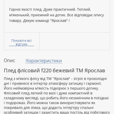
Гарної якості плед. Дуже практичний. Теплий,
м'якенький, приємний на дотик. Все відповідає опису
товару. Дякую команді "Ярослав" !
Ваше
ім’я:
Показати всі
відгуки
Опис
Характеристики
Ваш
відгук
Плед флісовий f220 бежевий ТМ Ярослав
Плед з м'якого флісу від ТМ "Ярослав" - зігріє в прохолодні
дні і привнесе в інтер'єр атмосферу затишку і гармонії.
Його неймовірна м'якість підкорює з першого дотику.
Флісовий плед легкий по вазі і дуже компактний в
Рейтинг:
складеному вигляді, що робить його незамінним в поїздках
і подорожах. Його можна також використовувати як
покривало для ліжка, що додасть інтер'єру спальні
особливий затишок і захистить вашу постіль від побутового