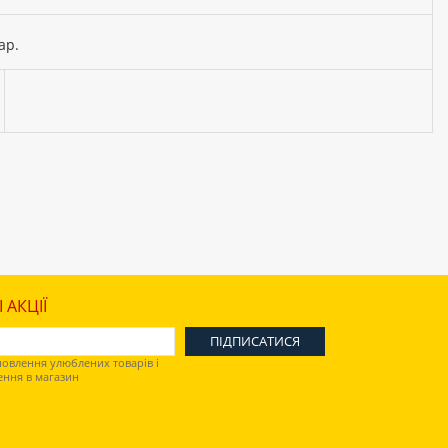
ар.
 АКЦІЇ
овлення улюблених товарів і
ення в магазин