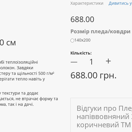
Характеристики
Дивитись у
688.00
Розмір пледа/ковдри
0 см
140х200
Кількість:
+
—
бі теплоізоляційні
волокон. Завдяки
688.00 грн.
теру та щільності 500 г/м²
берігати тепло навіть у
у текстури та додає
ається, не втрачає форму та
, так і на дачі.
Відгуки про Пл
напіввовняний 
коричневий ТМ