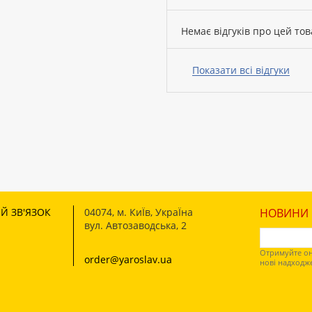
Немає відгуків про цей тов
Ваше
ім’я:
Показати всі відгуки
Ваш
відгук
Й ЗВ'ЯЗОК
04074
,
м. КиЇв, УкраЇна
НОВИНИ І
вул. Автозаводська, 2
Рейтинг:
Отримуйте он
order@yaroslav.ua
нові надходж
ПРОДОВЖИТИ