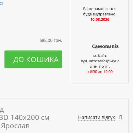
сі
Ваше замовлення
буде відправлено:
10.08.2026
688.00 грн.
Самовивіз
м. Київ,
ДО КОШИКА
вул. Автозаводська 2
з пн. по пт.
з 8:30 до 19:00
ед
3D 140х200 см
Написати відгук
 Ярослав