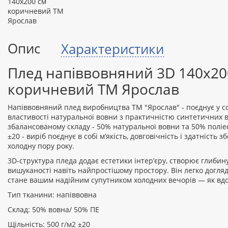
Опис
Характеристики
Плед напіввовняний 3D 140х20
коричневий ТМ Ярослав
Напіввовняний плед виробництва ТМ "Ярослав" - поєднує у со
властивості натуральної вовни з практичністю синтетичних 
збалансованому складу - 50% натуральної вовни та 50% поліес
±20 - виріб поєднує в собі м’якість, довговічність і здатність з
холодну пору року.
3D-структура пледа додає естетики інтер’єру, створює глибин
вишуканості навіть найпростішому простору. Він легко догляд
стане вашим надійним супутником холодних вечорів — як вдома
Тип тканини: напіввовна
Склад: 50% вовна/ 50% ПЕ
Щільність: 500 г/м2 ±20