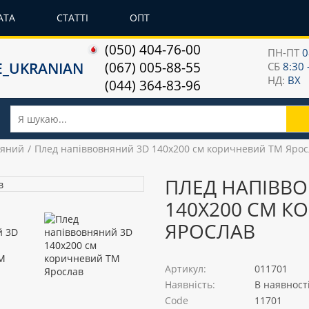
АТА
СТАТТІ
ОПТ
(050) 404-76-00
ПН-ПТ
0
(067) 005-88-55
СБ
8:30 
НД:
ВХ
(044) 364-83-96
няний
Плед напіввовняний 3D 140х200 см коричневий ТМ Ярос
ПЛЕД НАПІВВ
140Х200 СМ К
ЯРОСЛАВ
Артикул:
011701
Наявність:
В наявност
Code
11701