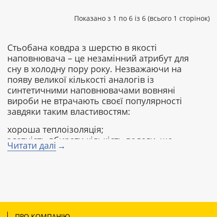
Показано з 1 по 6 із 6 (всього 1 сторінок)
Стьобана ковдра з шерстю в якості
наповнювача – це незамінний атрибут для
сну в холодну пору року. Незважаючи на
появу великої кількості аналогів із
синтетичними наповнювачами вовняні
вироби не втрачають своєї популярності
завдяки таким властивостям:
хороша теплоізоляція;
здатність вбирати кількість вологи, що
Читати далі
становить 30% ваги самого виробу (при
цьому він не стає мокрим і продовжує
добре зігрівати);
шерсть в простьобаних ковдрах не
збивається;
має структуру, що добре пропускає повітря;
багато видів вовни має цілющі властивості;
ПРО КОМПАНІЮ