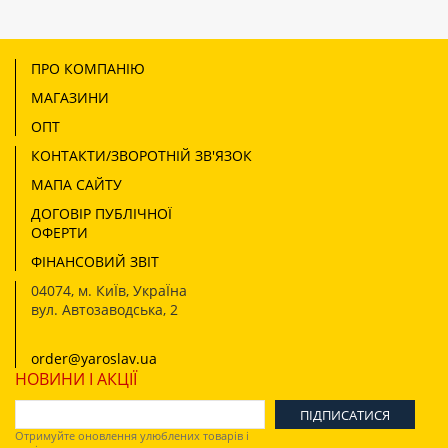
ПРО КОМПАНІЮ
МАГАЗИНИ
ОПТ
КОНТАКТИ/ЗВОРОТНІЙ ЗВ'ЯЗОК
МАПА САЙТУ
ДОГОВІР ПУБЛІЧНОЇ
ОФЕРТИ
ФІНАНСОВИЙ ЗВІТ
04074
,
м. КиЇв, УкраЇна
вул. Автозаводська, 2
order@yaroslav.ua
НОВИНИ І АКЦІЇ
Отримуйте оновлення улюблених товарів і