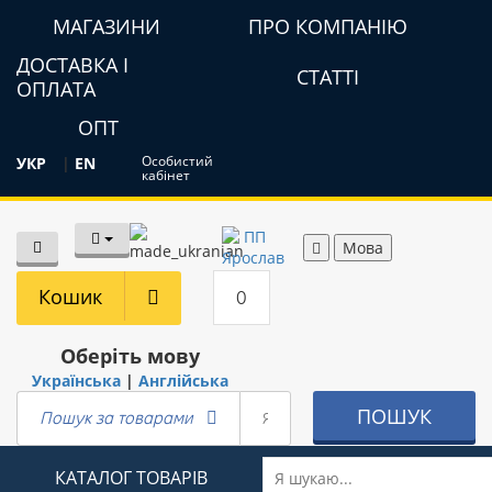
МАГАЗИНИ
ПРО КОМПАНІЮ
ДОСТАВКА І
СТАТТІ
ОПЛАТА
ОПТ
Особистий
УКР
|
EN
кабінет
Мова
Кошик
0
Оберіть мову
Українська
|
Англійська
ПОШУК
Пошук за товарами
КАТАЛОГ ТОВАРІВ