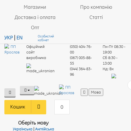
Магазини
Про компанію
Доставка і оплата
Статті
Опт
Особистий
УКР
|
EN
кабінет
Офіційний
(050) 404-76-
Пн-Пт
08:30 -
сайт
00
19:00
виробника
(067) 005-88-
Сб
8:30 -
55
13:00
(044) 364-83-
Нд:
Вх
96
Мова
Кошик
0
Оберіть мову
Українська
|
Англійська