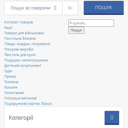
ПОШУК
Пошук за товарами
Каталог товарів
Акції
Товари для військових
Постільна білизна
Пледи, ковдри, покривала
Махрові вироби
Текстиль для кухні
Подушки, наматрацники
Дитячий асортимент
Одяг
Пряжа
Тканини
Бакалія
Галантерея
Матраци ватинові
Подарункові картки, бокси
Категорії