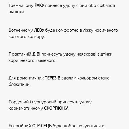
Таємничому
РАКУ
принесе удачу сірий або сріблясті
відтінки.
Вогненному
ЛЕВУ
буде комфортно в ліжку насиченого
золотого кольору.
Практичній
ДІВІ
принесуть удачу неяскраві відтінки
коричневого і зеленого.
Для романтичних
ТЕРЕЗІВ
вдалим кольором стане
блакитний.
Бордовий і пурпуровий принесуть удачу
харизматичному
СКОРПІОНУ
.
Енергійний
СТРІЛЕЦЬ
буде добре почуватися в