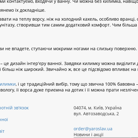
ми контактуємо, входячи у ванну. Чи можна без килимка, навіщо
лянемо їх докладніше.
вати на теплу ворсу, ніж на холодний кахель, особливо вранці,
 унітазу, створивши тим самим додатковий комфорт. Чим більша 
 ви не впадете, ступаючи мокрими ногами на слизьку поверхню.
– це дизайн інтер'єру ванної. Завдяки килимку можна виділити 
ої більш ніж широкий. Звичайно ж, все це підсвідомо впливає на
килимки
, і це традиційний вибір, тому що звична 100% бавовна 
логу, її ворса дуже приємна на дотик і її можна прати незлічен
отній зв'язок
04074
,
м. КиЇв, УкраЇна
вул. Автозаводська, 2
чної
order@yaroslav.ua
віт
Новини і акції