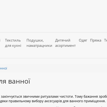
і
Текстиль
Подушки,
Дитячий
Одяг
Пряжа
Т
для кухні
наматрацники
асортимент
нної
ля ванної
ін закінчується звичними ритуалами чистоти. Тому бажання зро
авдяки правильному вибору аксесуарів для ванного приміщення.