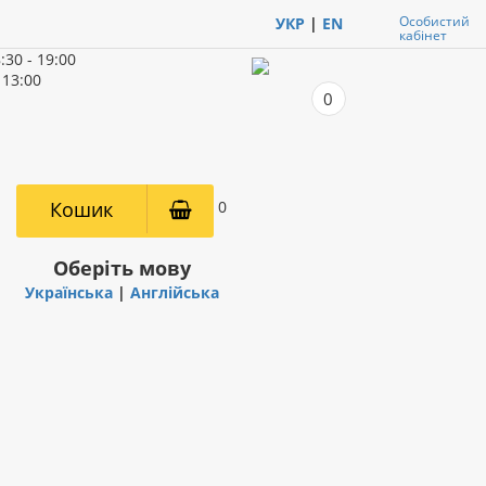
Особистий
УКР
|
EN
кабінет
:30 - 19:00
 13:00
0
Кошик
0
Оберіть мову
Українська
|
Англійська