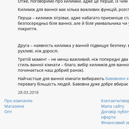
Отже, поговоримо про килимки, адже це перше, із чим 
Килимок для ванної має кілька важливих функцій, розг
Перша – килимок зігріває, адже набагато приємніше ста
безпосередньо біля ванної, але й біля умивальника чи
покриття.
Друга – наявність килимка у ванній підвищує безпеку:
рухливі, ніж дорослі.
Третій момент – не менш важливий, ніж попередні два 
стиль ванної кімнати – благо, вибір килимків для ванн
починається наш добрий ранок).
Найчастіше для ванної кімнати вибирають
бавовняні 
перевагу більшість людей. Бавовна дуже добре вбирає во
28.03.2018
Про компанію
Контакти/звор
Магазини
Мапа сайту
Опт
Договір публі
оферти
Фінансовий з