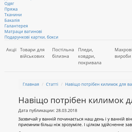
Одяг
Пряжа
Тканини
Бакалія
Галантерея
Матраци ватинові
Подарункові картки, бокси
Акції
Товари для
Постільна
Пледи,
Махров
військових
білизна
ковдри,
вироби
покривала
Главная
Статті
Навіщо потрібен килимок для ва
Навіщо потрібен килимок д
Дата публикации: 28.03.2018
Зазвичай у ванній починається наш день і у ванній в
приємним більш ніж зрозуміле. І цілком здійсненне з