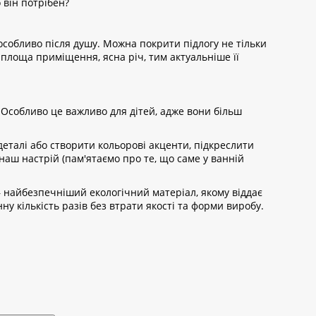
 він потрібен?
 особливо після душу. Можна покрити підлогу не тільки
площа приміщення, ясна річ, тим актуальніше її
 Особливо це важливо для дітей, адже вони більш
деталі або створити кольорові акценти, підкреслити
 наш настрій (пам'ятаємо про те, що саме у ванній
– найбезпечніший екологічний матеріал, якому віддає
ну кількість разів без втрати якості та форми виробу.