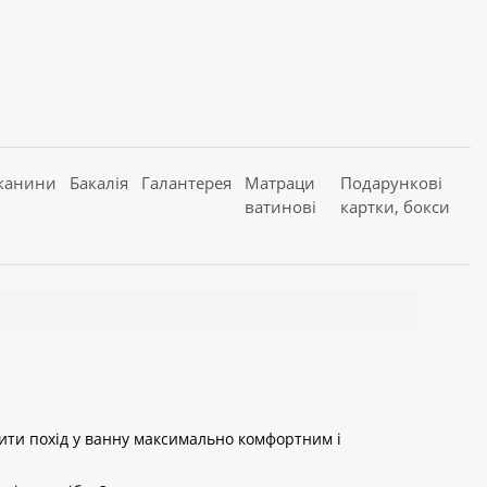
канини
Бакалія
Галантерея
Матраци
Подарункові
ватинові
картки, бокси
бити похід у ванну максимально комфортним і