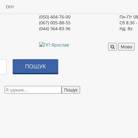
Опт
(050) 404-76-00
Пн-Пт
08
(067) 005-88-55
Сб
8:30 -
(044) 364-83-96
Нд:
Вх
Мова
ПОШУК