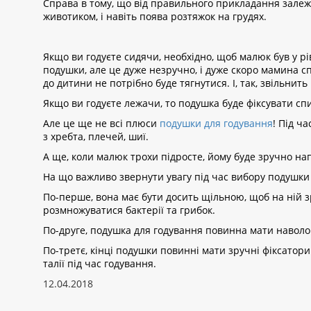
Справа в тому, що від правильного прикладання залежи
животиком, і навіть поява розтяжок на грудях.
Якщо ви годуєте сидячи, необхідно, щоб малюк був у р
подушки, але це дуже незручно, і дуже скоро мамина с
до дитини не потрібно буде тягнутися. І, так, звільнит
Якщо ви годуєте лежачи, то подушка буде фіксувати сп
Але це ще не всі плюси
подушки для годування
! Під ч
з хребта, плечей, шиї.
А ще, коли малюк трохи підросте, йому буде зручно на
На що важливо звернути увагу під час вибору подушки
По-перше, вона має бути досить щільною, щоб на ній 
розмножуватися бактерії та грибок.
По-друге, подушка для годування повинна мати наволочк
По-третє, кінці подушки повинні мати зручні фіксатор
талії під час годування.
12.04.2018