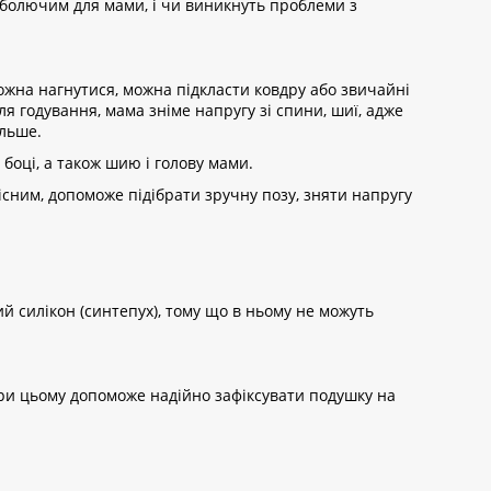
я болючим для мами, і чи виникнуть проблеми з
ожна нагнутися, можна підкласти ковдру або звичайні
я годування, мама зніме напругу зі спини, шиї, адже
ільше.
боці, а також шию і голову мами.
кісним, допоможе підібрати зручну позу, зняти напругу
 силікон (синтепух), тому що в ньому не можуть
 при цьому допоможе надійно зафіксувати подушку на