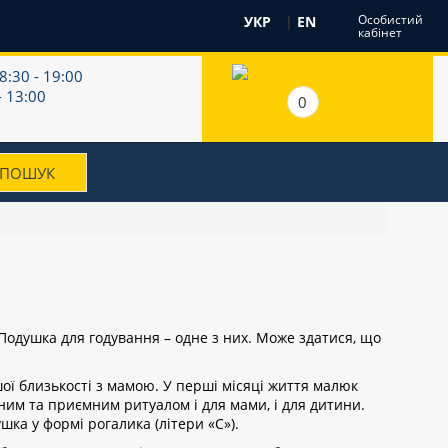
Особистий
УКР
|
EN
кабінет
8:30 - 19:00
- 13:00
0
одушка для годування – одне з них. Може здатися, що
ої близькості з мамою. У перші місяці життя малюк
тним та приємним ритуалом і для мами, і для дитини.
шка у формі рогалика (літери «С»).