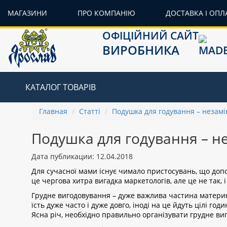
МАГАЗИНИ
ПРО КОМПАНІЮ
ДОСТАВКА І ОПЛ
ОФІЦІЙНИЙ САЙТ
ВИРОБНИКА
КАТАЛОГ ТОВАРІВ
Главная
Статті
Подушка для годування – незам
Подушка для годування – н
Дата публикации: 12.04.2018
Для сучасної мами існує чимало пристосувань, що доп
це чергова хитра вигадка маркетологів, але це не так, і
Грудне вигодовування – дуже важлива частина материнс
їсть дуже часто і дуже довго, іноді на це йдуть цілі 
Ясна річ, необхідно правильно організувати грудне виг