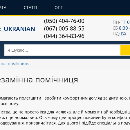
АТА
СТАТТІ
ОПТ
(050) 404-76-00
ПН-ПТ
0
(067) 005-88-55
СБ
8:30 
НД:
ВХ
(044) 364-83-96
інна помічниця
езамінна помічниця
омагають полегшити і зробити комфортним догляд за дитиною. П
 ось чому.
тва, це не просто їжа для малюка, але й момент найнеобхідніш
години, і це нормально. Ось чому цей процес повинен бути комфор
одовування, призвичаїтися. Для цього і підійде спеціальна поду