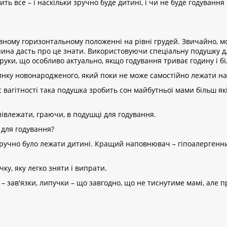
ть все – і наскільки зручно буде дитині, і чи не буде годуванн
івному горизонтальному положенні на рівні грудей. Звичайно, м
пина дасть про це знати. Використовуючи спеціальну подушку дл
ь руки, що особливо актуально, якщо годування триває годину і б
инку новонародженого, який поки не може самостійно лежати на 
ас вагітності така подушка зробить сон майбутньої мами більш я
півлежати, граючи, в подушці для годування.
 для годування?
зручно було лежати дитині. Кращий наповнювач – гіпоалергенний
у, яку легко зняти і випрати.
и – зав'язки, липучки – що завгодно, що не тиснутиме мамі, але