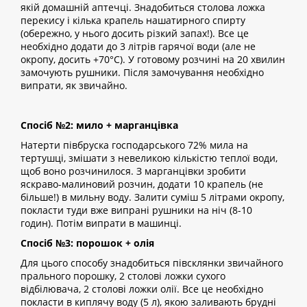
якій домашній аптечці. Знадобиться столова ложка
перекису і кілька крапель нашатирного спирту
(обережно, у нього досить різкий запах!). Все це
необхідно додати до 3 літрів гарячої води (але не
окропу, досить +70°С). У готовому розчині на 20 хвилин
замочують рушники. Після замочування необхідно
випрати, як звичайно.
Спосіб №2: мило + марганцівка
Натерти півбруска господарського 72% мила на
тертушці, змішати з невеликою кількістю теплої води,
щоб воно розчинилося. З марганцівки зробити
яскраво-малиновий розчин, додати 10 крапель (не
більше!) в мильну воду. Залити суміш 5 літрами окропу,
покласти туди вже випрані рушники на ніч (8-10
годин). Потім випрати в машинці.
Спосіб №3: порошок + олія
Для цього способу знадобиться півсклянки звичайного
прального порошку, 2 столові ложки сухого
відбілювача, 2 столові ложки олії. Все це необхідно
покласти в киплячу воду (5 л), якою заливають брудні