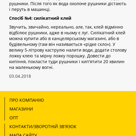
рушники. Після того як вода охолоне рушники дістають
і перуть в машинці.
Спосіб №4: силікатний клей
Звучить, звичайно, нереально, але, так, клей відмінно
відбілює рушники, адже в ньому є луг. Силікатний клей
можна купити або в канцелярському магазині, або в
будівельному (там він називається «рідке скло»). У
велику 5-літрову каструлю налити води, додати столову
ложку клею та мірну ложку порошку. Довести до
кипіння, покласти туди рушники і кип'ятити 20 хвилин
на маленькому вогні.
03.04.2018
ПРО КОМПАНІЮ
МАГАЗИНИ
ОПТ
КОНТАКТИ/ЗВОРОТНІЙ ЗВ'ЯЗОК
МАПА САЙТУ