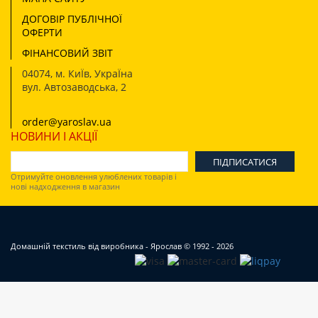
ДОГОВІР ПУБЛІЧНОЇ
ОФЕРТИ
ФІНАНСОВИЙ ЗВІТ
04074
,
м. КиЇв, УкраЇна
вул. Автозаводська, 2
order@yaroslav.ua
НОВИНИ І АКЦІЇ
Отримуйте оновлення улюблених товарів і
нові надходження в магазин
Домашній текстиль від виробника - Ярослав
© 1992 - 2026