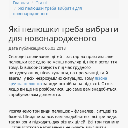
Главная
Статті
Які пелюшки треба вибрати для
новонародженого
Які пелюшки треба вибрати
для новонародженого
Дата публикации: 06.03.2018
Сьогодні сповивання дітей – застаріла практика, але
пелюшки все одно не менш популярні, ніж півстоліття
тому. Їх використовують під час грудного
вигодовування, після купання, на прогулянці, та й
взагалі у всіх незрозумілих ситуаціях. Тому
якісна
зручна пелюшка
завжди потрібна на підхваті. Отже,
якщо ви ще не розібралися, що саме вам знадобиться,
спробуємо вам допомогти.
Розглянемо три види пелюшок – фланелеві, ситцеві та
бязеві. Швидше за все, вам знадобляться всі три види,
так як вони підходять для різних цілей. Всі три тканини
– стовідсотково натуральні і не будуть викликати