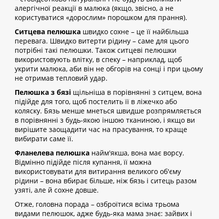
алергічної реакції в малюка (якщо, звісно, а не
користуватися «дорослим» порошком для прання).
Ситцева пелюшка
швидко сохне – це її найбільша
перевага. Швидко витерти рідину – саме для цього
потрібні такі пелюшки. Також ситцеві пелюшки
використовують влітку, в спеку – наприклад, щоб
укрити малюка, аби він не обгорів на сонці і при цьому
не отримав тепловий удар.
Пелюшка з бязі
щільніша в порівнянні з ситцем, вона
підійде для того, щоб постелить її в ліжечко або
коляску. Бязь менше мнеться швидше розпрямляється
в порівнянні з будь-якою іншою тканиною, і якщо ви
вирішите заощадити час на прасування, то краще
вибирати саме її.
Фланелева пелюшка
найм'якша, вона має ворсу.
Відмінно підійде після купання, її можна
використовувати для витирання великого об'єму
рідини – вона вбирає більше, ніж бязь і ситець разом
узяті, але й сохне довше.
Отже, головна порада – озброїтися всіма трьома
видами пелюшок, адже будь-яка мама знає: зайвих і