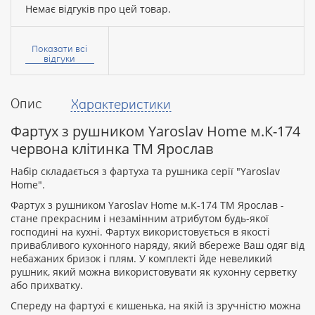
Немає відгуків про цей товар.
Ваше
ім’я:
Показати всі
відгуки
Опис
Характеристики
Ваш
відгук
Фартух з рушником Yaroslav Home м.К-174
червона клітинка ТМ Ярослав
Набір складається з фартуха та рушника серії "Yaroslav
Home".
Фартух з рушником Yaroslav Home м.К-174 ТМ Ярослав -
Рейтинг:
стане прекрасним і незамінним атрибутом будь-якої
господині на кухні. Фартух використовується в якості
привабливого кухонного наряду, який вбереже Ваш одяг від
небажаних бризок і плям. У комплекті йде невеликий
ПРОДОВЖИТИ
рушник, який можна використовувати як кухонну серветку
або прихватку.
Спереду на фартухі є кишенька, на якій із зручністю можна