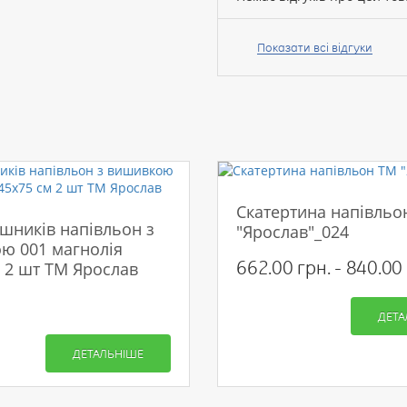
Ваше
ім’я:
Показати всі відгуки
Ваш
відгук
Скатертина напівльо
шників напівльон з
"Ярослав"_024
ю 001 магнолія
Рейтинг:
662.00 грн. - 840.00 
 2 шт ТМ Ярослав
ДЕТА
ПРОДОВЖИТИ
ДЕТАЛЬНІШЕ