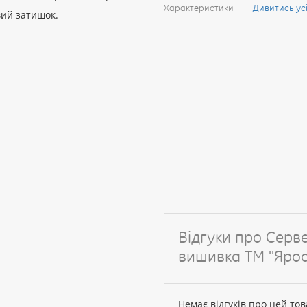
Характеристики
Дивитись ус
вий затишок.
Відгуки про Серв
вишивка ТМ ''Ярос
Немає відгуків про цей тов