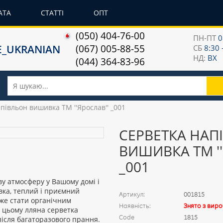
АТА
СТАТТІ
ОПТ
(050) 404-76-00
ПН-ПТ
0
(067) 005-88-55
СБ
8:30 
НД:
ВХ
(044) 364-83-96
півльон вишивка ТМ ''Ярослав'' _001
СЕРВЕТКА НАП
ВИШИВКА ТМ ''
_001
ву атмосферу у Вашому домі і
вка, теплий і приємний
Артикул:
001815
оже стати органічним
Наявність:
Знято з вир
и цьому лляна серветка
Code
1815
ісля багаторазового прання.