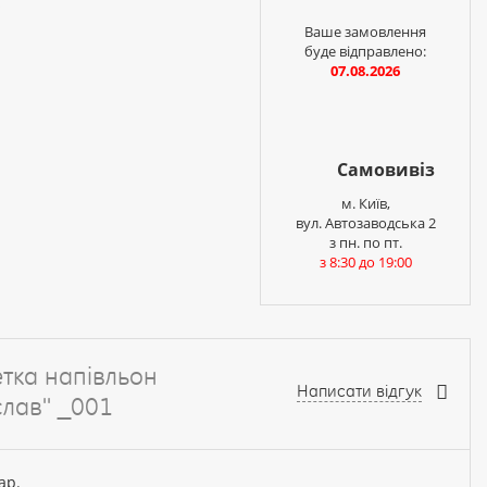
і
Ваше замовлення
буде відправлено:
07.08.2026
Самовивіз
м. Київ,
вул. Автозаводська 2
з пн. по пт.
з 8:30 до 19:00
етка напівльон
Написати відгук
лав'' _001
ар.