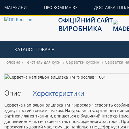
МАГАЗИНИ
ПРО КОМПАНІЮ
ДОСТАВКА І ОПЛ
ОФІЦІЙНИЙ САЙТ
ВИРОБНИКА
КАТАЛОГ ТОВАРІВ
Головна
Текстиль для кухні
Серветки кухонні
Серветка на
Опис
Характеристики
Серветка напівльон вишивка ТМ '' Ярослав '' створить особли
здивує гостей тонким смаком. Натуральність, органічна виши
відтінок лляної тканини, впишеться в будь-який інтер'єр і зм
доповненням як святкового, так і повсякденного застілля. Пр
прослужить довгий час, тому що напівльон не деформується п