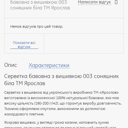
бавовна з вишивкою 003
Написати відгук
соняшник біла ТМ Ярослав
Немає відгуків про цей товар.
Ваше
ім’я:
Показати всі
відгуки
Опис
Характеристики
Ваш
відгук
Серветка бавовна з вишивкою 003 соняшник
біла ТМ Ярослав
Серветка з вишивкою від українського виробника ТМ «Ярослав»
виготовлена із високоякісної 100% натуральної бавовни, яка має
високу щільність (190-200 г/м2), що гарантує виробу довговічність.
Рейтинг:
Тканина оформлена смугами, виконаними за допомогою
жакардового плетіння.
Яскрава вишивка, у вигляді грона калини, наповнить кухню
затишком, сонячним світлом та подарує відмінний настрій усім
ПРОДОВЖИТИ