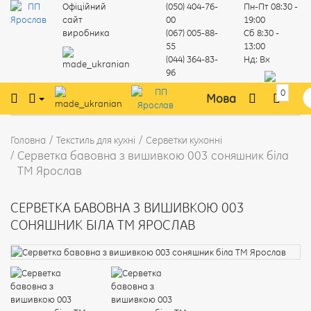
Офіційний
(050) 404-76-
Пн-Пт
08:30 -
сайт
00
19:00
виробника
(067) 005-88-
Сб
8:30 -
55
13:00
(044) 364-83-
Нд:
Вх
96
0
Мова
Головна
Текстиль для кухні
Серветки кухонні
Серветка бавовна з вишивкою 003 соняшник біла
ТМ Ярослав
СЕРВЕТКА БАВОВНА З ВИШИВКОЮ 003
СОНЯШНИК БІЛА ТМ ЯРОСЛАВ