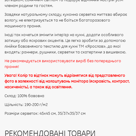
членам родини та гостям.
Завдяки натуральному складу, кухонна серветка миттєво вбирає
вологу, не електризується та не боїться багаторазового
машинного прання.
Іноді так хочеться змінити інтер’єр на кухні, додати особливого
затишку або яскравих акцентів. Це легко зробити за допомогою
лінійки бавовняного текстилю для кухні ТМ «Ярослав», до якої
входять: раннери, рушники, серветки та скатертини з вишивкою.
Не рекомендується використовувати виріб без попереднього
прання!
Увага! Колір та відтінок можуть відрізнятися від представленого
фото в залежності від налаштувань монітора (яскравість, контраст,
насиченість), а також від освітлення.
Склад: 100% бавовна
Щільність: 190-200 г/м2
Розміри серветок: 45х45 см, 35/37х35/37 см
РЕКОМЕНДОВАНІ ТОВАРИ