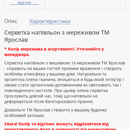
відгуки
Опис
Характеристики
Ваш
відгук
Серветка напівльон з мереживом ТМ
Ярослав
* Колір мережива в асортименті. Уточнюйте у
менеджера.
Серветка напівльон з вишивкою та мереживом ТМ Ярослав
Рейтинг:
- справить на ваших гостей приємне враження і створить
особливу атмосферу у вашому домі. Натуральна та
органічна лляна тканина, впишеться в будь-який інтер'єр і
зможе стати органічним доповненням як святкового, так і
ПРОДОВЖИТИ
повсякденного застілля. При цьому лляна серветка
прослужить довгий час, тому що напівльон не
деформується після багаторазового прання.
Дозвольте ТМ Ярослав створити у вашому будинку
особливий затишок.
Увага! Колір та відтінок можуть відрізнятися від
представленого фото в залежності від налаштувань