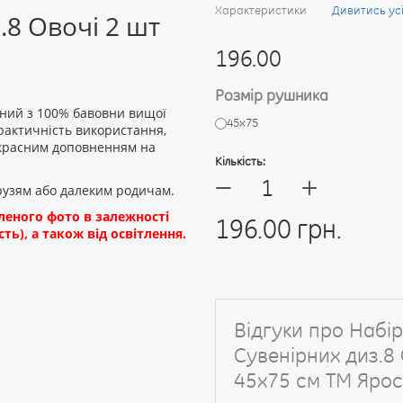
Характеристики
Дивитись ус
.8 Овочі 2 шт
196.00
Розмір рушника
аний з 100% бавовни вищої
45х75
практичність використання,
екрасним доповненням на
Кількість:
+
—
друзям або далеким родичам.
вленого фото в залежності
196.00 грн.
ть), а також від освітлення.
Відгуки про Набі
Сувенірних диз.8 
45х75 см ТМ Яро