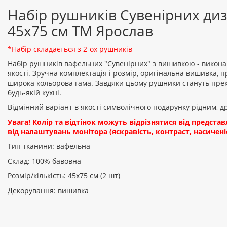
Набір рушників Сувенірних диз
45х75 см ТМ Ярослав
*Набір складається з 2-ох рушників
Набір рушників вафельних "Сувенірних" з вишивкою - викон
якості. Зручна комплектація і розмір, оригінальна вишивка, 
широка кольорова гама. Завдяки цьому рушники стануть пр
будь-якій кухні.
Відмінний варіант в якості символічного подарунку рідним, 
Увага! Колір та відтінок можуть відрізнятися від предста
від налаштувань монітора (яскравість, контраст, насиченіс
Тип тканини: вафельна
Склад: 100% бавовна
Розмір/кількість: 45х75 см (2 шт)
Декорування: вишивка