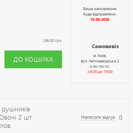
і
Ваше замовлення
буде відправлено:
10.08.2026
196.00 грн.
Самовивіз
м. Київ,
ДО КОШИКА
вул. Автозаводська 2
з пн. по пт.
з 8:30 до 19:00
р рушників
Овочі 2 шт
Написати відгук
слав