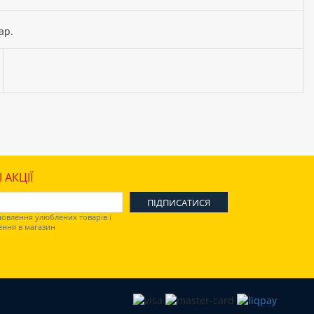
ар.
 АКЦІЇ
овлення улюблених товарів і
ення в магазин