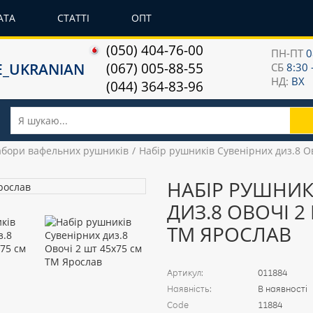
АТА
СТАТТІ
ОПТ
(050) 404-76-00
ПН-ПТ
0
(067) 005-88-55
СБ
8:30 
НД:
ВХ
(044) 364-83-96
бори вафельних рушників
Набір рушників Сувенірних диз.8 О
НАБІР РУШНИК
ДИЗ.8 ОВОЧІ 2
ТМ ЯРОСЛАВ
Артикул:
011884
Наявність:
В наявності
Code
11884