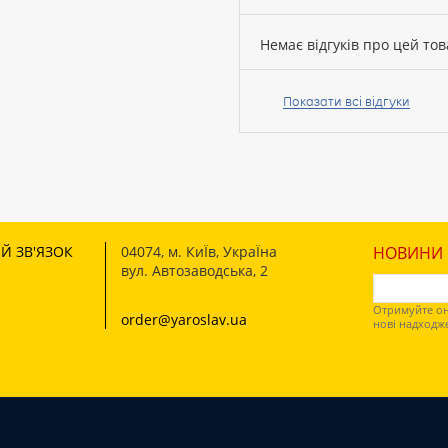
Немає відгуків про цей тов
Ваше
ім’я:
Показати всі відгуки
Ваш
відгук
Й ЗВ'ЯЗОК
04074
,
м. КиЇв, УкраЇна
НОВИНИ І
вул. Автозаводська, 2
Отримуйте он
order@yaroslav.ua
Рейтинг:
нові надходж
ПРОДОВЖИТИ