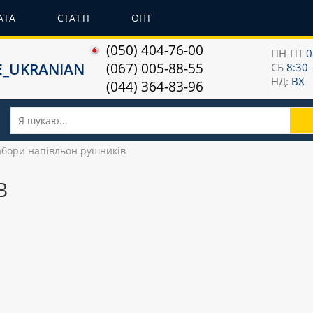
АТА
СТАТТІ
ОПТ
(050) 404-76-00
ПН-ПТ
0
(067) 005-88-55
СБ
8:30 
НД:
ВХ
(044) 364-83-96
бори напівльон рушників
В