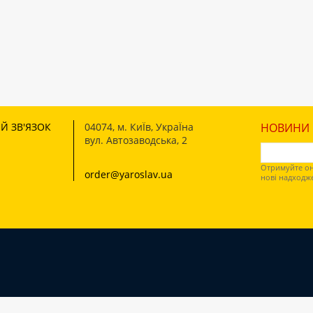
Й ЗВ'ЯЗОК
04074
,
м. КиЇв, УкраЇна
НОВИНИ І
вул. Автозаводська, 2
Отримуйте он
order@yaroslav.ua
нові надходж