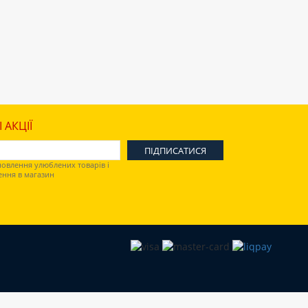
 АКЦІЇ
овлення улюблених товарів і
ення в магазин