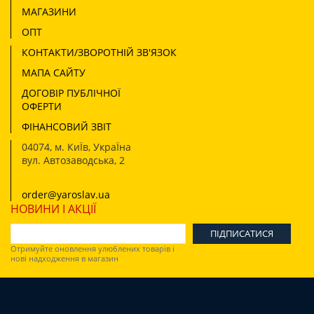
МАГАЗИНИ
ОПТ
КОНТАКТИ/ЗВОРОТНІЙ ЗВ'ЯЗОК
МАПА САЙТУ
ДОГОВІР ПУБЛІЧНОЇ
ОФЕРТИ
ФІНАНСОВИЙ ЗВІТ
04074
,
м. КиЇв, УкраЇна
вул. Автозаводська, 2
order@yaroslav.ua
НОВИНИ І АКЦІЇ
Отримуйте оновлення улюблених товарів і
нові надходження в магазин