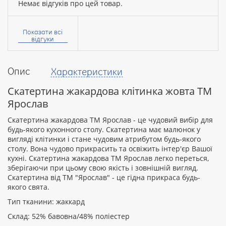
Немає відгуків про цей товар.
Ваше
ім’я:
Показати всі
відгуки
Опис
Характеристики
Ваш
відгук
Скатертина жакардова клітинка жовта ТМ
Ярослав
Скатертина жакардова ТМ Ярослав - це чудовий вибір для
будь-якого кухонного столу. Скатертина має малюнок у
вигляді клітинки і стане чудовим атрибутом будь-якого
Рейтинг:
столу. Вона чудово прикрасить та освіжить інтер'єр Вашої
кухні. Скатертина жакардова ТМ Ярослав легко переться,
зберігаючи при цьому свою якість і зовнішній вигляд.
Скатертина від ТМ "Ярослав" - це гідна прикраса будь-
ПРОДОВЖИТИ
якого свята.
Тип тканини: жаккард
Склад: 52% бавовна/48% поліестер