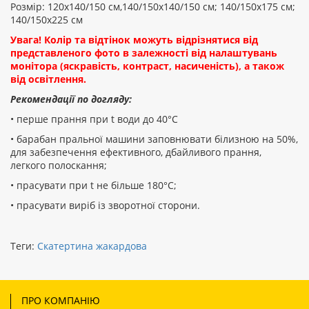
Розмір: 120х140/150 см,140/150х140/150 см; 140/150х175 см;
140/150х225 см
Увага! Колір та відтінок можуть відрізнятися від
представленого фото в залежності від налаштувань
монітора (яскравість, контраст, насиченість), а також
від освітлення.
Рекомендації по догляду:
• перше прання при t води до 40°C
• барабан пральної машини заповнювати білизною на 50%,
для забезпечення ефективного, дбайливого прання,
легкого полоскання;
• прасувати при t не більше 180°С;
• прасувати виріб із зворотної сторони.
Теги:
Скатертина жакардова
ПРО КОМПАНІЮ