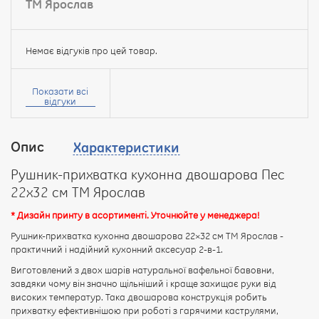
ТМ Ярослав
Немає відгуків про цей товар.
Ваше
ім’я:
Показати всі
відгуки
Опис
Характеристики
Ваш
відгук
Рушник-прихватка кухонна двошарова Пес
22х32 см ТМ Ярослав
* Дизайн принту в асортименті. Уточнюйте у менеджера!
Рушник-прихватка кухонна двошарова 22×32 см ТМ Ярослав -
практичний і надійний кухонний аксесуар 2-в-1.
Рейтинг:
Виготовлений з двох шарів натуральної вафельної бавовни,
завдяки чому він значно щільніший і краще захищає руки від
високих температур. Така двошарова конструкція робить
ПРОДОВЖИТИ
прихватку ефективнішою при роботі з гарячими каструлями,