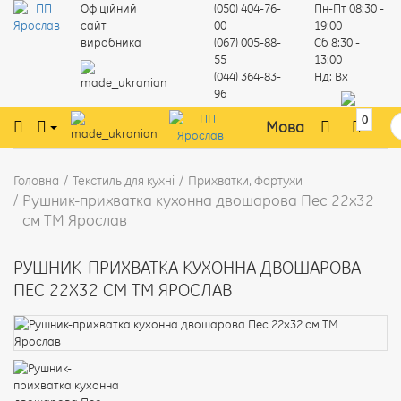
Офіційний
(050) 404-76-
Пн-Пт
08:30 -
сайт
00
19:00
виробника
(067) 005-88-
Сб
8:30 -
55
13:00
(044) 364-83-
Нд:
Вх
96
0
Мова
Головна
Текстиль для кухні
Прихватки, Фартухи
Рушник-прихватка кухонна двошарова Пес 22х32
см ТМ Ярослав
РУШНИК-ПРИХВАТКА КУХОННА ДВОШАРОВА
ПЕС 22Х32 СМ ТМ ЯРОСЛАВ