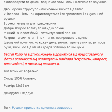
сковородами та деком, водночас залишаючи її легкою та зручною.
Двошарова структура - посилений захист від тепла
Універсальність - використовується і як прихватка, і як кухонний
рушник
Зручна петелька для підвішування
Добре вбирає вологу та швидко сохне
Міцний і зносостійкий - витримує часті прання
Яскраві та симпатичні принти, які прикрашають кухню
Ідеальний помічник на кожен день: знімає гаряче з плити, витирає
руки, захищає від опіків і додає затишку вашій кухні.
Увага! Колір та відтінок можуть відрізнятися від представленого
фото в залежності від налаштувань монітора (яскравість, контраст,
насиченість), а також від освітлення.
Тип тканини: вафельна
Склад: 100% бавовна
Розмір: 22х32 см
Декорування: друк
Теги:
Рушник-прихватка кухонна двошарова