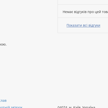
Немає відгуків про цей тов
Ваше
ім’я:
Показати всі відгуки
ною.
Ваш
відгук
Рейтинг:
ПРОДОВЖИТИ
слав
отній зв'язок
04074
,
м. КиЇв, УкраЇна