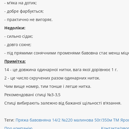
- м'яка на дотик;
- добре фарбується;
- практично не вигоряє.
Недоліки:
- сильно сідає;
- довго сохне;
- під прямими сонячними променями бавовна стає менш міц
Примітка:
14 - це довжина одинарної нитки, вага якої дорівнює 1 г.
2 - це число скручених разом одинарних ниток.
Чим вище номер, тим тонше і легше нитка.
Рекомендовані спиці №3-3,5
Спиці вибирають залежно від бажаної щільності в'язання.
Теги:
Пряжа бавовняна 14/2 №220 малинова 50г/350м ТМ Яро
Про компанію
Контакти/звор