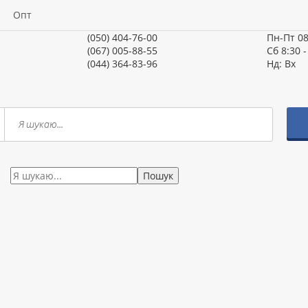
Опт
(050) 404-76-00
Пн-Пт
08
(067) 005-88-55
Сб
8:30 -
(044) 364-83-96
Нд:
Вх