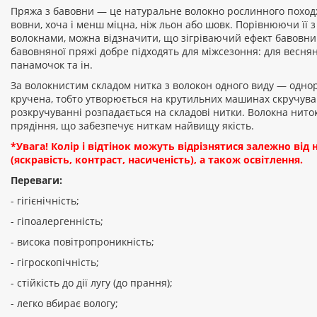
Пряжа з бавовни — це натуральне волокно рослинного поход
вовни, хоча і менш міцна, ніж льон або шовк. Порівнюючи її
волокнами, можна відзначити, що зігріваючий ефект бавовни 
бавовняної пряжі добре підходять для міжсезоння: для веснян
панамочок та ін.
За волокнистим складом нитка з волокон одного виду — однор
кручена, тобто утворюється на крутильних машинах скручува
розкручуванні розпадається на складові нитки. Волокна нито
прядіння, що забезпечує ниткам найвищу якість.
*Увага! Колір і відтінок можуть відрізнятися залежно ві
(яскравість, контраст, насиченість), а також освітлення.
Переваги:
- гігієнічність;
- гіпоалергенність;
- висока повітропроникність;
- гігроскопічність;
- стійкість до дії лугу (до прання);
- легко вбирає вологу;