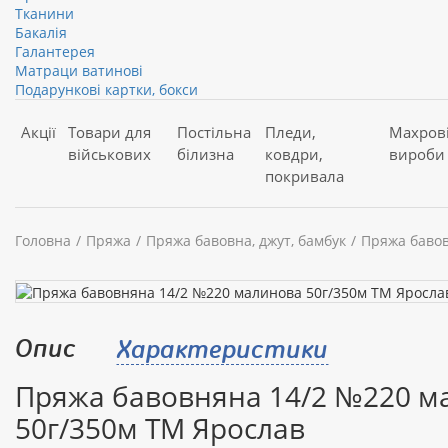
Тканини
Бакалія
Галантерея
Матраци ватинові
Подарункові картки, бокси
Акції
Товари для
Постільна
Пледи,
Махров
військових
білизна
ковдри,
вироби
покривала
Головна
Пряжа
Пряжа бавовна, джут, бамбук
Пряжа бавов
Опис
Характеристики
Пряжа бавовняна 14/2 №220 м
50г/350м ТМ Ярослав