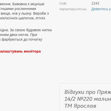
2242
Code
ження. Бавовна є міцніше
 з іншими рослинними
Дивитись у
Характеристики
вище, ніж у льону. Вироби з
их/осінніх шапочок, літніх
ідна. За своєю будовою нитка
нням двох ниток. При
к фарбуються до початку
д налаштувань монітора
Відгуки про Пря
14/2 №220 малин
ТМ Ярослав