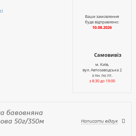
сі
Ваше замовлення
буде відправлено:
10.08.2026
Самовивіз
м. Київ,
вул. Автозаводська 2
з пн. по пт.
з 8:30 до 19:00
жа бавовняна
ова 50г/350м
Написати відгук