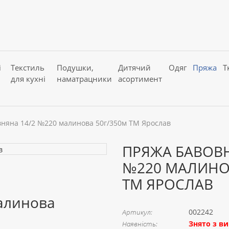
і
Текстиль
Подушки,
Дитячий
Одяг
Пряжа
Т
для кухні
наматрацники
асортимент
няна 14/2 №220 малинова 50г/350м ТМ Ярослав
ПРЯЖА БАВОВН
№220 МАЛИНО
ТМ ЯРОСЛАВ
алинова
002242
Артикул:
Знято з в
Наявність: