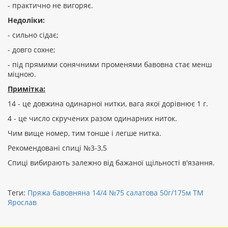
- практично не вигоряє.
Недоліки:
- сильно сідає;
- довго сохне;
- під прямими сонячними променями бавовна стає менш
міцною.
Примітка:
14 - це довжина одинарної нитки, вага якої дорівнює 1 г.
4 - це число скручених разом одинарних ниток.
Чим вище номер, тим тонше і легше нитка.
Рекомендовані спиці №3-3,5
Спиці вибирають залежно від бажаної щільності в'язання.
Теги:
Пряжа бавовняна 14/4 №75 салатова 50г/175м ТМ
Ярослав