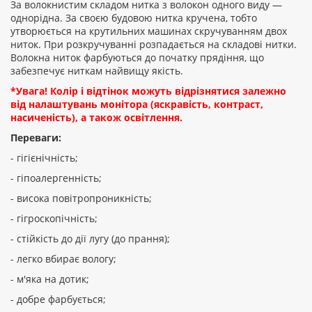
За волокнистим складом нитка з волокон одного виду —
однорідна. За своєю будовою нитка кручена, тобто
утворюється на крутильних машинах скручуванням двох
ниток. При розкручуванні розпадається на складові нитки.
Волокна ниток фарбуються до початку прядіння, що
забезпечує ниткам найвищу якість.
*Увага! Колір і відтінок можуть відрізнятися залежно
від налаштувань монітора (яскравість, контраст,
насиченість), а також освітлення.
Переваги:
- гігієнічність;
- гіпоалергенність;
- висока повітропроникність;
- гігроскопічність;
- стійкість до дії лугу (до прання);
- легко вбирає вологу;
- м'яка на дотик;
- добре фарбується;