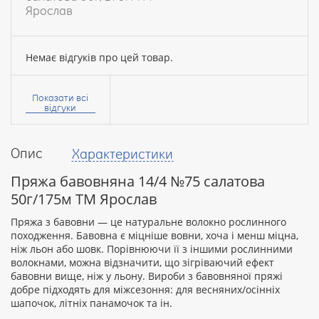
Ярослав
Немає відгуків про цей товар.
Ваше
ім’я:
Показати всі
відгуки
Опис
Характеристики
Ваш
відгук
Пряжа бавовняна 14/4 №75 салатова
50г/175м ТМ Ярослав
Пряжа з бавовни — це натуральне волокно рослинного
походження. Бавовна є міцніше вовни, хоча і менш міцна,
ніж льон або шовк. Порівнюючи її з іншими рослинними
Рейтинг:
волокнами, можна відзначити, що зігріваючий ефект
бавовни вище, ніж у льону. Вироби з бавовняної пряжі
добре підходять для міжсезоння: для весняних/осінніх
шапочок, літніх панамочок та ін.
ПРОДОВЖИТИ