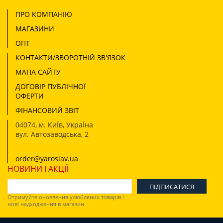
ПРО КОМПАНІЮ
МАГАЗИНИ
ОПТ
КОНТАКТИ/ЗВОРОТНІЙ ЗВ'ЯЗОК
МАПА САЙТУ
ДОГОВІР ПУБЛІЧНОЇ
ОФЕРТИ
ФІНАНСОВИЙ ЗВІТ
04074
,
м. КиЇв, УкраЇна
вул. Автозаводська, 2
order@yaroslav.ua
НОВИНИ І АКЦІЇ
Отримуйте оновлення улюблених товарів і
нові надходження в магазин