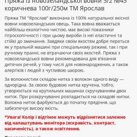
Пряжа із новозеландської вовни 5/2 №45
коричнева 100г/250м ТМ Ярослав
Пряжа ТМ "Ярослав" виконана із 100% натуральної якісної
вовни новозеландських овець. Така вовна вважається
найбільш екологічно чистою, має високі показники
Рейтинг:
гігроскопічності і при цьому вироби із неї еластичні та
стійкі до зминання. Завдяки своїм якостям добре переться
як у пральній машині при спеціальному режимі, так і при
ручному пранні, не втрачаючи своїх якостей. Пряжа з
ПРОДОВЖИТИ
новозеландської вовни рекомендована для в'язання
дитячих речей, у тому числі для новонароджених, а також
алергіків і людей з чутливою шкірою.
За волокнистим складом нитка з волокон одного виду —
однорідна. За своєю будовою нитка кручена, тобто,
утворюється на крутильних машинах скручуванням двох
ниток. При розкручуванні розпадається на складові нитки.
Волокна ниток фарбуються до початку прядіння, що
забезпечує високу якість.
*Увага! Колір і відтінок можуть відрізнятися залежно
від налаштувань монітора (яскравість, контраст,
насиченість), а також освітлення.