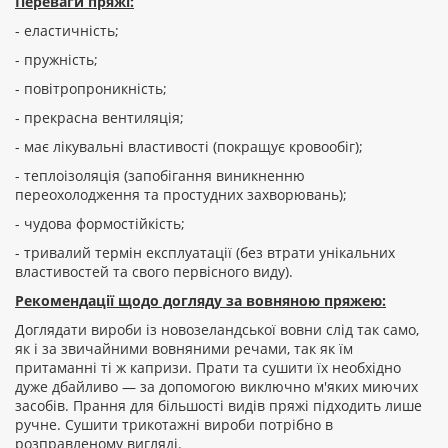
Переваги пряжі:
- еластичність;
- пружність;
- повітропроникність;
- прекрасна вентиляція;
- має лікувальні властивості (покращує кровообіг);
- теплоізоляція (запобігання виникненню
переохолодження та простудних захворювань);
- чудова формостійкість;
- тривалий термін експлуатації (без втрати унікальних
властивостей та свого первісного виду).
Рекомендації щодо догляду за вовняною пряжею:
Доглядати вироби із новозеландської вовни слід так само,
як і за звичайними вовняними речами, так як їм
притаманні ті ж капризи. Прати та сушити їх необхідно
дуже дбайливо — за допомогою виключно м'яких миючих
засобів. Прання для більшості видів пряжі підходить лише
ручне. Сушити трикотажні вироби потрібно в
розправленому вигляді.