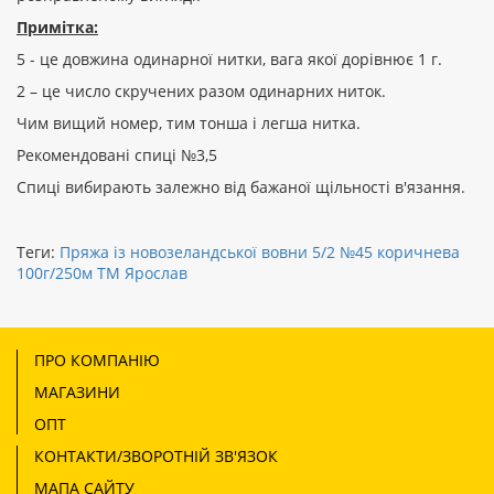
Примітка:
5 - це довжина одинарної нитки, вага якої дорівнює 1 г.
2 – це число скручених разом одинарних ниток.
Чим вищий номер, тим тонша і легша нитка.
Рекомендовані спиці №3,5
Спиці вибирають залежно від бажаної щільності в'язання.
Теги:
Пряжа із новозеландської вовни 5/2 №45 коричнева
100г/250м ТМ Ярослав
ПРО КОМПАНІЮ
МАГАЗИНИ
ОПТ
КОНТАКТИ/ЗВОРОТНІЙ ЗВ'ЯЗОК
МАПА САЙТУ