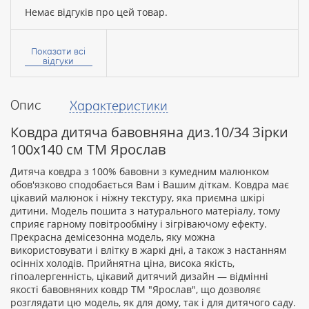
Немає відгуків про цей товар.
Ваше
ім’я:
Показати всі
відгуки
Опис
Характеристики
Ваш
відгук
Ковдра дитяча бавовняна диз.10/34 Зірки
100х140 см ТМ Ярослав
Дитяча ковдра з 100% бавовни з кумедним малюнком
обов'язково сподобається Вам і Вашим діткам. Ковдра має
цікавий малюнок і ніжну текстуру, яка приємна шкірі
Рейтинг:
дитини. Модель пошита з натурального матеріалу, тому
сприяє гарному повітрообміну і зігріваючому ефекту.
Прекрасна демісезонна модель, яку можна
використовувати і влітку в жаркі дні, а також з настанням
ПРОДОВЖИТИ
осінніх холодів. Прийнятна ціна, висока якість,
гіпоалергенність, цікавий дитячий дизайн — відмінні
якості бавовняних ковдр ТМ "Ярослав", що дозволяє
розглядати цю модель, як для дому, так і для дитячого саду.