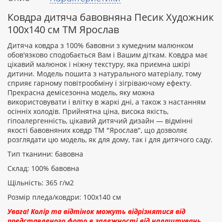
Ваш
відгук
Ковдра дитяча бавовняна Песик Художник
100х140 см ТМ Ярослав
Дитяча ковдра з 100% бавовни з кумедним малюнком
обов'язково сподобається Вам і Вашим діткам. Ковдра має
цікавий малюнок і ніжну текстуру, яка приємна шкірі
Рейтинг:
дитини. Модель пошита з натурального матеріалу, тому
сприяє гарному повітрообміну і зігріваючому ефекту.
Прекрасна демісезонна модель, яку можна
використовувати і влітку в жаркі дні, а також з настанням
ПРОДОВЖИТИ
осінніх холодів. Прийнятна ціна, висока якість,
гіпоалергенність, цікавий дитячий дизайн — відмінні
якості бавовняних ковдр ТМ "Ярослав", що дозволяє
розглядати цю модель, як для дому, так і для дитячого саду.
Тип тканини: бавовна
Склад: 100% бавовна
Щільність: 365 г/м2
Розмір пледа/ковдри: 100х140 см
Увага! Колір та відтінок можуть відрізнятися від
представленого фото в залежності від налаштувань