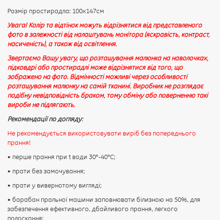
Розмір простирадла: 100х147см
Увага! Колір та відтінок можуть відрізнятися від представленого
фото в залежності від налаштувань монітора (яскравість, контраст,
насиченість), а також від освітлення.
Звертаємо Вашу увагу, що розташування малюнка на наволочках,
підковдрі або простирадлі може відрізнятися від того, що
зображено на фото. Відмінності можливі через особливості
розташування малюнку на самій тканині. Виробник не розглядає
подібну невідповідність браком, тому обміну або поверненню такі
вироби не підлягають.
Рекомендації по догляду:
Не рекомендується використовувати виріб без попереднього
прання!
• перше прання при t води 30°-40°C;
• прати без замочування;
• прати у вивернотому вигляді;
• барабан пральної машини заповнювати білизною на 50%, для
забезпечення ефективного, дбайливого прання, легкого
полоскання;