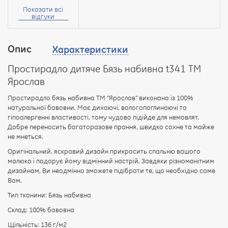
ім’я:
Показати всі
відгуки
Опис
Характеристики
Ваш
відгук
Простирадло дитяче Бязь набивна t341 ТМ
Ярослав
Простирадло бязь набивна ТМ "Ярослав" виконана із 100%
натуральної бавовни. Має дихаючі, вологопоглинаючі та
гіпоалергенні властивості, тому чудово підійде для немовлят.
Рейтинг:
Добре переносить багаторазове прання, швидко сохне та майже
не мнеться.
Оригінальний, яскравий дизайн прикрасить спальню вашого
малюка і подарує йому відмінний настрій. Завдяки різноманітним
ПРОДОВЖИТИ
дизайнам, Ви неодмінно зможете підібрати те, що необхідно саме
Вам.
Тип тканини: Бязь набивна
Склад: 100% бавовна
Щільність: 136 г/м2