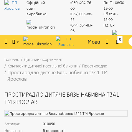
Офіційний
(050) 404-76-
Пн-Пт
08:30 -
сайт
00
19:00
виробника
(067) 005-88-
Сб
8:30 -
55
13:00
(044) 364-83-
Нд:
Вх
96
0
Мова
Головна
Дитячий асортимент
Комплекти дитячої постільної білизни
Простирадла
Простирадло дитяче Бязь набивна t341 ТМ
Ярослав
ПРОСТИРАДЛО ДИТЯЧЕ БЯЗЬ НАБИВНА T341
ТМ ЯРОСЛАВ
Артикул:
010050
Наявність:
В наявності